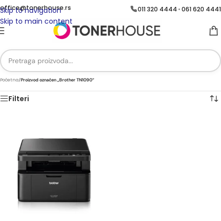
office@tonerhouse.rs
011 320 4444
061 620 4441
•
Skip to navigation
Skip to main content
Početna
/
Proizvod označen „Brother TN1090“
Filteri