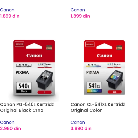
Canon
Canon
1.899
din
1.899
din
DODAJ U KORPU
DODAJ U KORPU
Canon PG-540L Kertridž
Canon CL-541XL Kertridž
Original Black Crna
Original Color
Canon
Canon
2.980
din
3.890
din
DODAJ U KORPU
DODAJ U KORPU