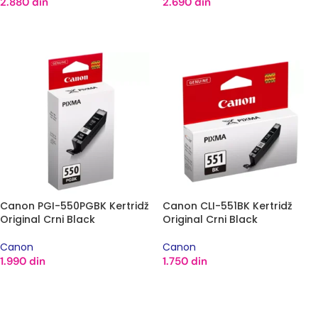
2.880
din
2.690
din
DODAJ U KORPU
DODAJ U KORPU
Canon PGI-550PGBK Kertridž
Canon CLI-551BK Kertridž
Original Crni Black
Original Crni Black
Canon
Canon
1.990
din
1.750
din
DODAJ U KORPU
DODAJ U KORPU