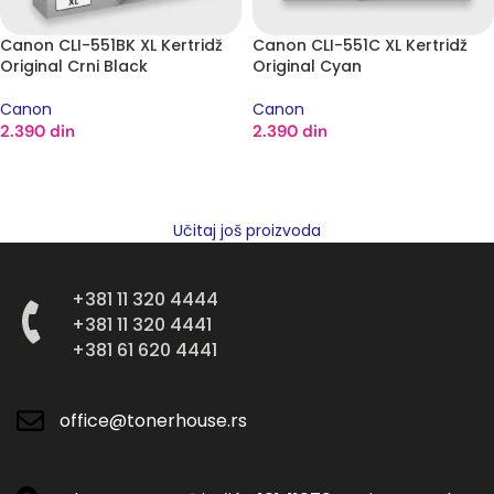
Canon CLI-551BK XL Kertridž
Canon CLI-551C XL Kertridž
Original Crni Black
Original Cyan
Canon
Canon
2.390
din
2.390
din
DODAJ U KORPU
DODAJ U KORPU
Učitaj još proizvoda
+381 11 320 4444
+381 11 320 4441
+381 61 620 4441
office@tonerhouse.rs