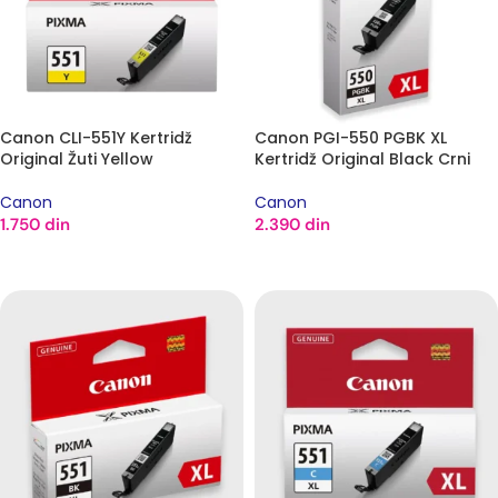
Canon CLI-551Y Kertridž
Canon PGI-550 PGBK XL
Original Žuti Yellow
Kertridž Original Black Crni
Canon
Canon
1.750
din
2.390
din
DODAJ U KORPU
DODAJ U KORPU