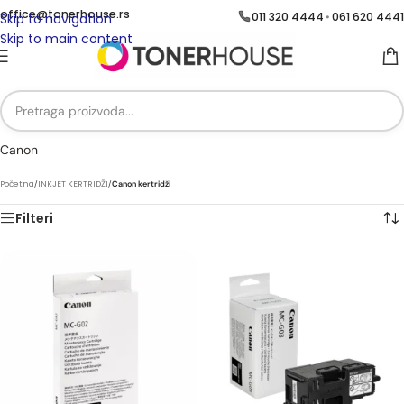
office@tonerhouse.rs
011 320 4444
061 620 4441
•
Skip to navigation
Skip to main content
Canon
Početna
/
INKJET KERTRIDŽI
/
Canon kertridži
Filteri