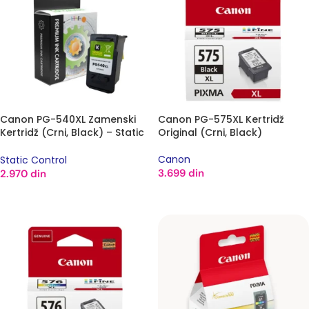
Canon PG-540XL Zamenski
Canon PG-575XL Kertridž
Kertridž (Crni, Black) – Static
Original (Crni, Black)
Control
Canon
Static Control
3.699
din
2.970
din
DODAJ U KORPU
DODAJ U KORPU