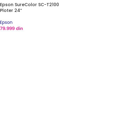
Epson SureColor SC-T2100
Ploter 24“
Epson
79.999
din
DODAJ U KORPU