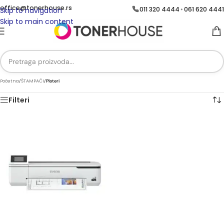
office@tonerhouse.rs
011 320 4444
061 620 4441
•
Skip to navigation
Skip to main content
Početna
/
ŠTAMPAČI
/
Ploteri
Filteri