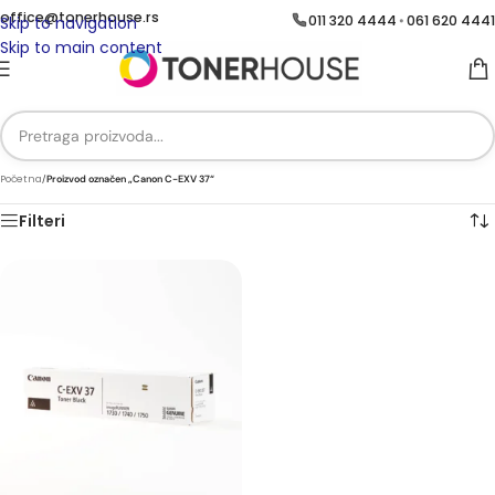
office@tonerhouse.rs
011 320 4444
061 620 4441
•
Skip to navigation
Skip to main content
Početna
/
Proizvod označen „Canon C-EXV 37“
Filteri