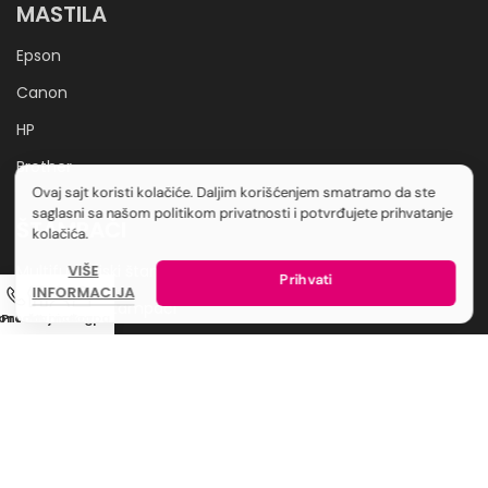
MASTILA
Epson
Canon
HP
Brother
Ovaj sajt koristi kolačiće. Daljim korišćenjem smatramo da ste
saglasni sa našom politikom privatnosti i potvrđujete prihvatanje
ŠTAMPAČI
kolačića.
Multifunkcijski štampači
VIŠE
Prihvati
INFORMACIJA
Standardni štampači
ontakt
Prodavnica
Moj nalog
Korpa
POS štampači