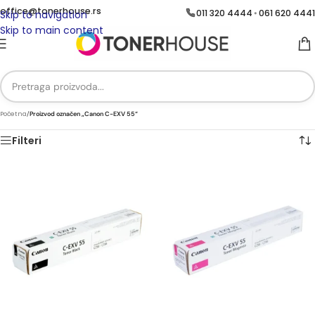
office@tonerhouse.rs
011 320 4444
061 620 4441
•
Skip to navigation
Skip to main content
Početna
/
Proizvod označen „Canon C-EXV 55“
Filteri