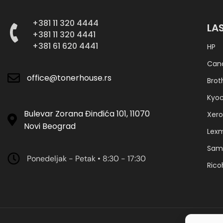
+381 11 320 4444
LA
+381 11 320 4441
+381 61 620 4441
HP
Can
office@tonerhouse.rs
Brot
Kyo
Bulevar Zorana Đinđića 101, 11070
Xero
Novi Beograd
Lex
Sam
Ponedeljak - Petak • 8:30 - 17:30
Rico