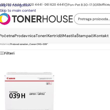
011 320 4444
011 320 4441
061 620 4441
offic
•
•
Pon-Pet 8:30-17:30
Skip to navigation
Skip to main content
Početna
Prodavnica
Toneri
Kertridži
Mastila
Štampači
Kontakt
Početna
/
Proizvod označen „Canon CRG-039“
Filteri