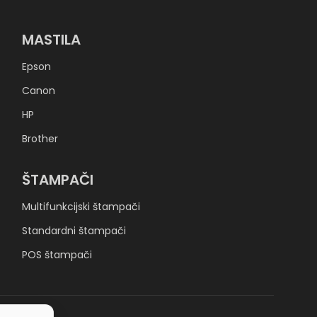
MASTILA
Epson
Canon
HP
Brother
ŠTAMPAČI
Multifunkcijski štampači
Standardni štampači
POS štampači