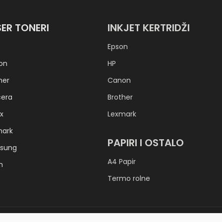
SER TONERI
INKJET KERTRIDŽI
Epson
on
HP
her
Canon
cera
Brother
x
Lexmark
mark
PAPIRI I OSTALO
sung
A4 Papir
h
Termo rolne