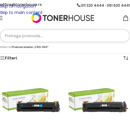
office@tonerhouse.rs
011 320 4444
061 620 4441
•
Skip to navigation
Skip to main content
Početna
/
Proizvod označen „CRG-054“
Filteri