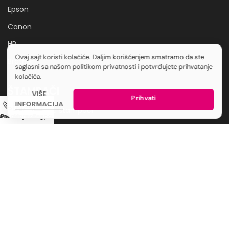
Epson
Canon
HP
Ovaj sajt koristi kolačiće. Daljim korišćenjem smatramo da ste
Brother
saglasni sa našom politikom privatnosti i potvrđujete prihvatanje
kolačića.
ŠTAMPAČI
VIŠE
Prihvati
INFORMACIJA
Multifunkcijski štampači
ontakt
Prodavnica
Moj nalog
Korpa
Standardni štampači
POS štampači