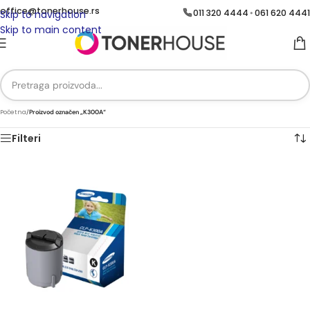
office@tonerhouse.rs
011 320 4444
061 620 4441
•
Skip to navigation
Skip to main content
Početna
/
Proizvod označen „K300A“
Filteri