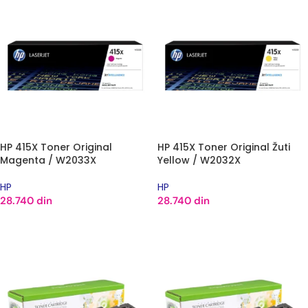
HP 415X Toner Original
HP 415X Toner Original Žuti
Magenta / W2033X
Yellow / W2032X
HP
HP
28.740
din
28.740
din
DODAJ U KORPU
DODAJ U KORPU