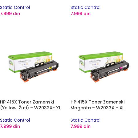
kapacitet štampe
kapacitet štampe
Static Control
Static Control
7.999
din
7.999
din
DODAJ U KORPU
DODAJ U KORPU
HP 415X Toner Zamenski
HP 415X Toner Zamenski
(Yellow, Žuti) – W2032X- XL
Magenta – W2033X – XL
kapacitet štampe
kapacitet štampe
Static Control
Static Control
7.999
din
7.999
din
DODAJ U KORPU
DODAJ U KORPU