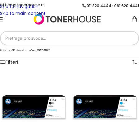
office@tonerhouse.rs
011 320 4444
061 620 4441
•
Skip to navigation
Skip to main content
Početna
/
Proizvod označen „W2030X“
Filteri