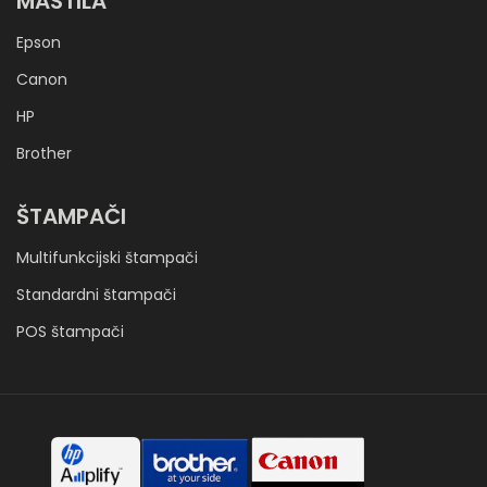
MASTILA
Epson
Canon
HP
Brother
ŠTAMPAČI
Multifunkcijski štampači
Standardni štampači
POS štampači