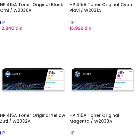
HP 415A Toner Original Black
HP 415A Toner Original Cyan
Crni / W2030A
Plavi / W2031A
HP
HP
12.840
din
15.999
din
DODAJ U KORPU
DODAJ U KORPU
HP 415A Toner Original Yellow
HP 415A Toner Original
Žuti / W2032A
Magenta / W2033A
HP
HP