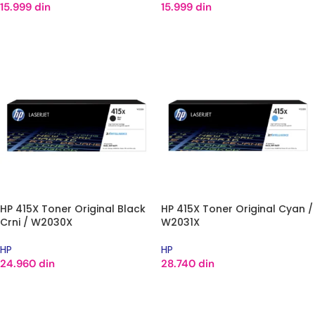
15.999
din
15.999
din
DODAJ U KORPU
DODAJ U KORPU
HP 415X Toner Original Black
HP 415X Toner Original Cyan /
Crni / W2030X
W2031X
HP
HP
24.960
din
28.740
din
DODAJ U KORPU
DODAJ U KORPU