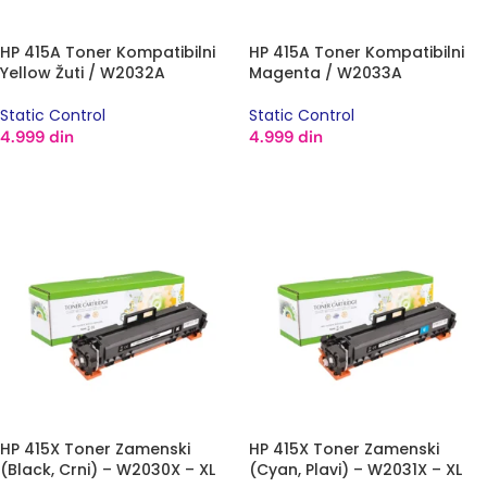
HP 415A Toner Kompatibilni
HP 415A Toner Kompatibilni
Yellow Žuti / W2032A
Magenta / W2033A
Static Control
Static Control
4.999
din
4.999
din
DODAJ U KORPU
DODAJ U KORPU
HP 415X Toner Zamenski
HP 415X Toner Zamenski
(Black, Crni) – W2030X – XL
(Cyan, Plavi) – W2031X – XL