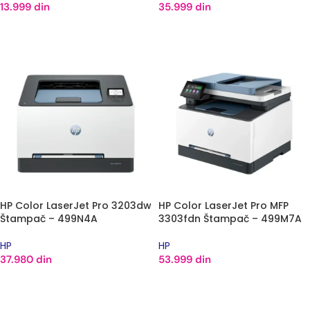
13.999
din
35.999
din
DODAJ U KORPU
DODAJ U KORPU
HP Color LaserJet Pro 3203dw
HP Color LaserJet Pro MFP
Štampač – 499N4A
3303fdn Štampač – 499M7A
HP
HP
37.980
din
53.999
din
DODAJ U KORPU
DODAJ U KORPU