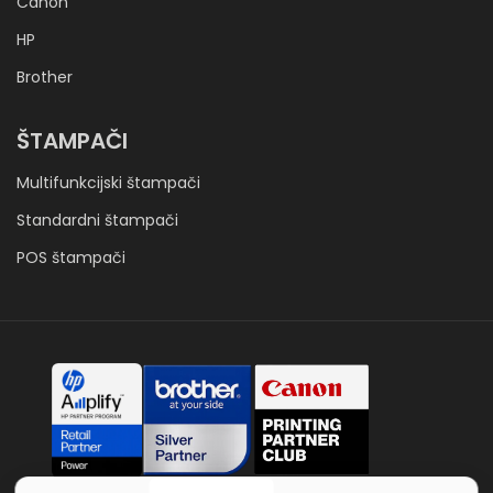
Canon
HP
Brother
ŠTAMPAČI
Multifunkcijski štampači
Standardni štampači
POS štampači