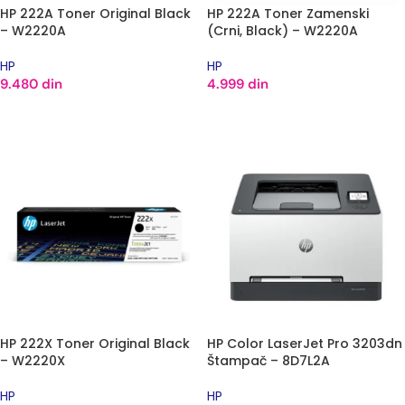
HP 222A Toner Original Black
HP 222A Toner Zamenski
– W2220A
(Crni, Black) – W2220A
HP
HP
9.480
din
4.999
din
DODAJ U KORPU
DODAJ U KORPU
HP 222X Toner Original Black
HP Color LaserJet Pro 3203dn
– W2220X
Štampač – 8D7L2A
HP
HP