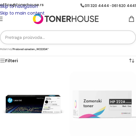
office@tonerhouse.rs
011 320 4444
061 620 4441
•
Skip to navigation
Skip to main content
Početna
/
Proizvod označen „W2220A“
Filteri