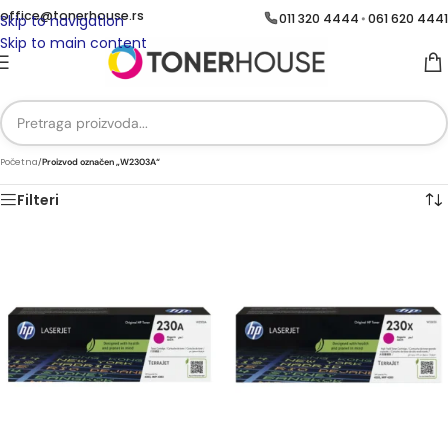
office@tonerhouse.rs
011 320 4444
061 620 4441
•
Skip to navigation
Skip to main content
Početna
/
Proizvod označen „W2303A“
Filteri