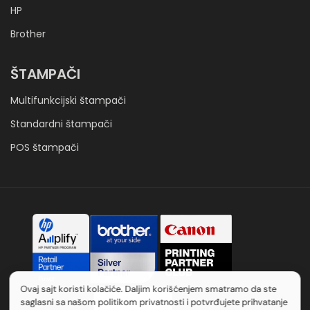
HP
Brother
ŠTAMPAČI
Multifunkcijski štampači
Standardni štampači
POS štampači
Ovaj sajt koristi kolačiće. Daljim korišćenjem smatramo da ste
saglasni sa našom politikom privatnosti i potvrđujete prihvatanje