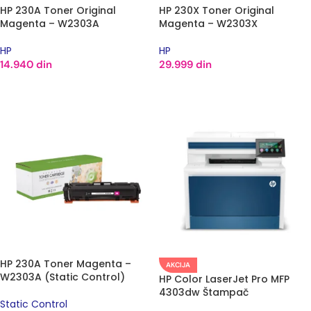
HP 230A Toner Original
HP 230X Toner Original
Magenta – W2303A
Magenta – W2303X
HP
HP
14.940
din
29.999
din
DODAJ U KORPU
DODAJ U KORPU
HP 230A Toner Magenta –
AKCIJA
W2303A (Static Control)
HP Color LaserJet Pro MFP
4303dw Štampač
Static Control