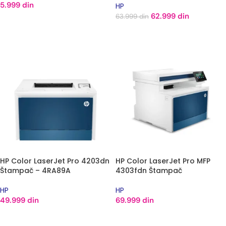
5.999
din
HP
62.999
din
63.999
din
DODAJ U KORPU
DODAJ U KORPU
HP Color LaserJet Pro 4203dn
HP Color LaserJet Pro MFP
Štampač – 4RA89A
4303fdn Štampač
HP
HP
49.999
din
69.999
din
DODAJ U KORPU
DODAJ U KORPU