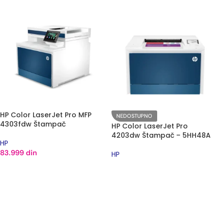
HP Color LaserJet Pro MFP
NEDOSTUPNO
4303fdw Štampač
HP Color LaserJet Pro
4203dw Štampač – 5HH48A
HP
83.999
din
HP
DODAJ U KORPU
PROČITAJTE JOŠ