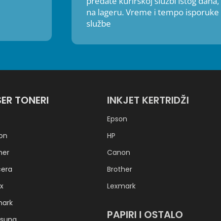
predate kurirskoj službi
istog dana,
na lageru. Vreme i tempo isporuke 
službe
SER TONERI
INKJET KERTRIDŽI
Epson
on
HP
her
Canon
cera
Brother
x
Lexmark
mark
PAPIRI I OSTALO
sung