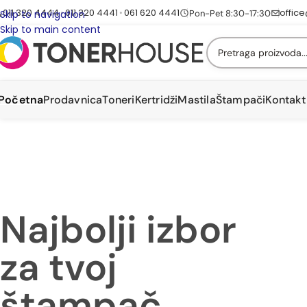
011 320 4444
011 320 4441
061 620 4441
offic
•
•
Pon-Pet 8:30-17:30
Skip to navigation
Skip to main content
Početna
Prodavnica
Toneri
Kertridži
Mastila
Štampači
Kontakt
Najbolji izbor
za tvoj
štampač