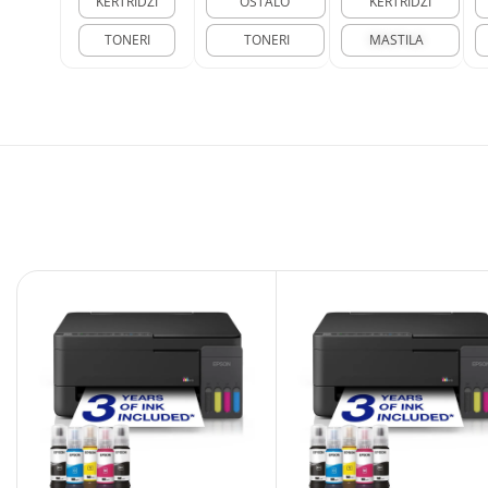
KERTRIDŽI
OSTALO
KERTRIDŽI
TONERI
TONERI
MASTILA