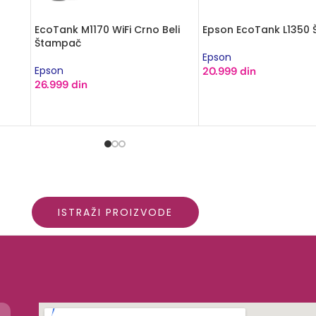
mpač
Brother HL-L5210DW Štampač
Brother DCP-L5510DW
Multifunkcijski Štamp
Brother
Brother
40.790
din
55.999
din
DODAJ U KORPU
DODAJ U KORPU
ISTRAŽI PROIZVODE