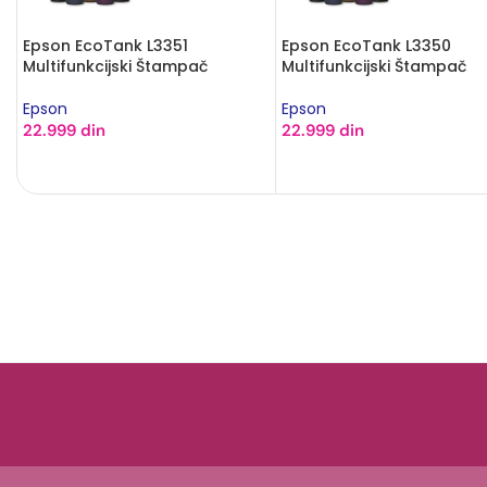
Epson EcoTank L3310
Brother HL-L6210DW Šta
Multifunkcijski Štampač
Brother
Epson
53.999
din
21.999
din
DODAJ U KORPU
DODAJ U KORPU