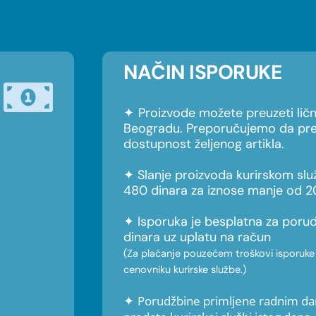
NAČIN ISPORUKE
✦
Proizvode možete preuzeti li
Beogradu. Preporučujemo da pre
dostupnost željenog artikla.
a
✦ Slanje proizvoda kurirskom sl
480 dinara za iznose manje od 2
✦
Isporuka je besplatna za poru
dinara uz uplatu na račun
(Za plaćanje pouzećem troškovi isporuk
cenovniku kurirske službe.)
✦
Porudžbine primljene radnim da