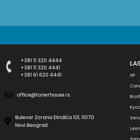
+381 11 320 4444
LA
+381 11 320 4441
+381 61 620 4441
HP
Can
office@tonerhouse.rs
Brot
Kyo
Bulevar Zorana Đinđića 101, 11070
Xero
Novi Beograd
Lex
Sam