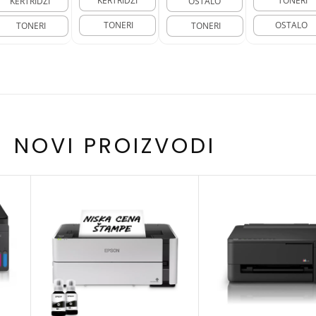
KERTRIDŽI
TONERI
KERTRIDŽI
OSTALO
TONERI
OSTALO
TONERI
TONERI
NOVI PROIZVODI