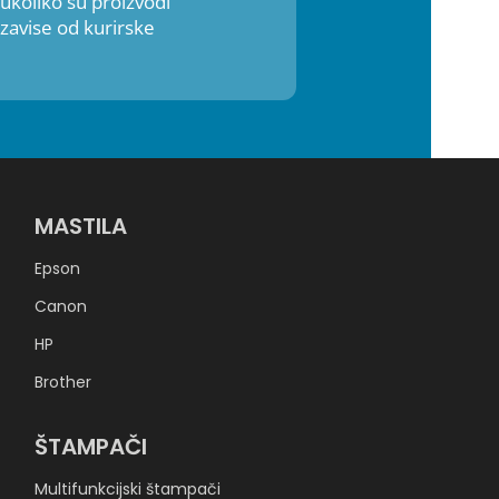
 ukoliko su proizvodi
zavise od kurirske
MASTILA
Epson
Canon
HP
Brother
ŠTAMPAČI
Multifunkcijski štampači