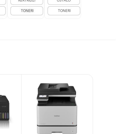
KERTRIDŽI
OSTALO
TONERI
TONERI