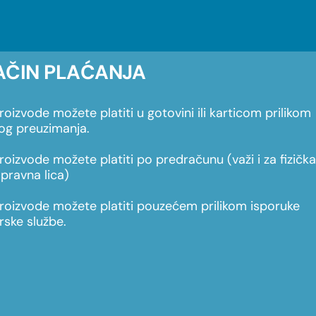
AČIN PLAĆANJA
roizvode možete platiti u gotovini ili karticom prilikom
nog preuzimanja.
roizvode možete platiti po predračunu (važi i za fizičk
 pravna lica)
roizvode možete platiti pouzećem prilikom isporuke
irske službe.