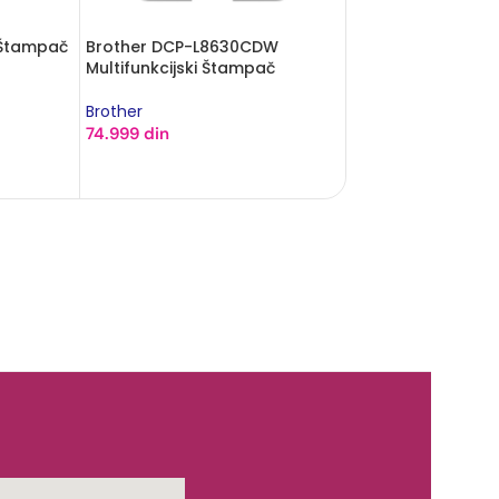
Brother MFC-L5710DW
Brother MFC-L29
ač
Multifunkcijski Štampač
Multifunkcijski Š
Brother
Brother
69.999
din
50.999
din
DODAJ U KORPU
DODAJ U KORPU