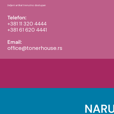
željeni artikal trenutno dostupan
Telefon:
+381 11 320 4444
+381 61 620 4441
Email:
office@tonerhouse.rs
NARU