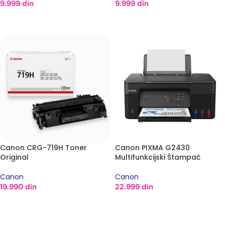
9.999
din
9.999
din
DODAJ U KORPU
DODAJ U KORPU
Canon CRG-719H Toner
Canon PIXMA G2430
Original
Multifunkcijski Štampač
Canon
Canon
19.990
din
22.999
din
DODAJ U KORPU
DODAJ U KORPU