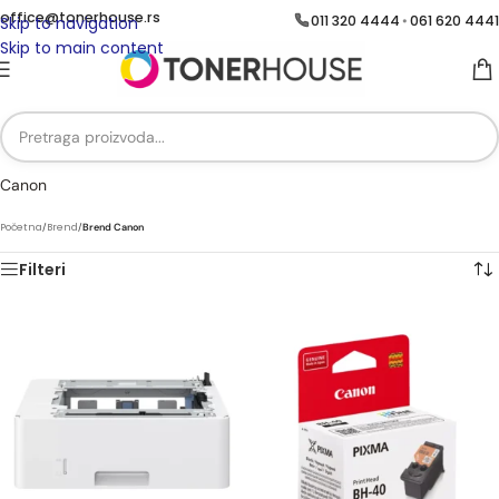
office@tonerhouse.rs
011 320 4444
061 620 4441
•
Skip to navigation
Skip to main content
Canon
Početna
/
Brend
/
Brend Canon
Filteri