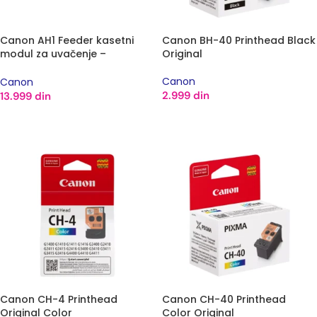
Canon AH1 Feeder kasetni
Canon BH-40 Printhead Black
modul za uvačenje –
Original
0732A033AA
Canon
Canon
2.999
din
13.999
din
DODAJ U KORPU
DODAJ U KORPU
Canon CH-4 Printhead
Canon CH-40 Printhead
Original Color
Color Original