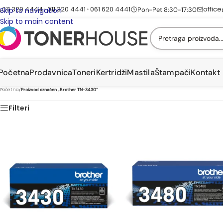
011 320 4444
011 320 4441
061 620 4441
offic
•
•
Pon-Pet 8:30-17:30
Skip to navigation
Skip to main content
Početna
Prodavnica
Toneri
Kertridži
Mastila
Štampači
Kontakt
Početna
/
Proizvod označen „Brother TN-3430“
Filteri