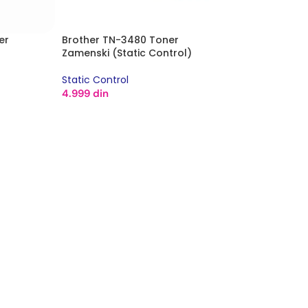
er
Brother TN-3480 Toner
Zamenski (Static Control)
Static Control
4.999
din
DODAJ U KORPU