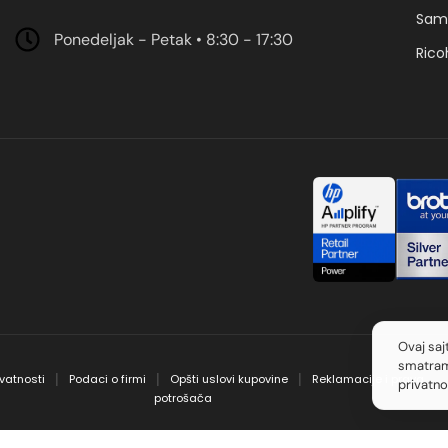
Sam
Ponedeljak - Petak • 8:30 - 17:30
Rico
Ovaj saj
smatram
ivatnosti
Podaci o firmi
Opšti uslovi kupovine
Reklamacije i prava
│
│
│
privatno
potrošača