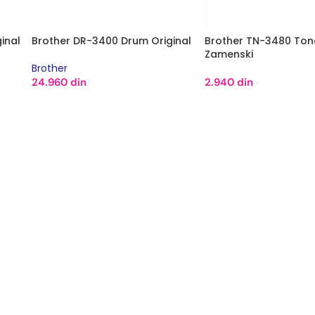
inal
Brother DR-3400 Drum Original
Brother TN-3480 Ton
Zamenski
Brother
24.960
din
2.940
din
DODAJ U KORPU
DODAJ U KORPU