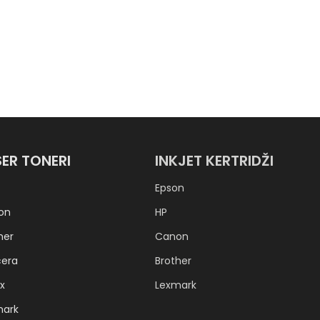
SER TONERI
INKJET KERTRIDŽI
Epson
on
HP
her
Canon
cera
Brother
x
Lexmark
mark