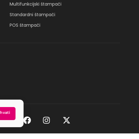
Multifunkcijski štampači
Standardni štampači
POS štampači
ihvati