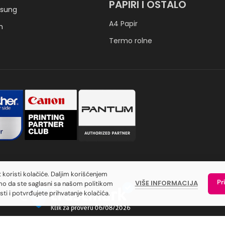
PAPIRI I OSTALO
sung
A4 Papir
h
Termo rolne
t koristi kolačiće. Daljim korišćenjem
Pr
VIŠE INFORMACIJA
o da ste saglasni sa našom politikom
sti i potvrđujete prihvatanje kolačića.