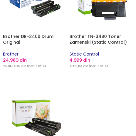
Brother DR-3400 Drum
Brother TN-3480 Toner
Original
Zamenski (Static Control)
Brother
Static Control
24.960
din
4.999
din
20.800,00
din
(bez PDV-a)
4.165,83
din
(bez PDV-a)
DODAJ U KORPU
DODAJ U KORPU