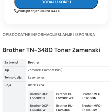
DODAJ U KORPU
Imaš pitanje? 011 320 4444
OPIS
DODATNE INFORMACIJE
SLANJE I ISPORUKA
Brother TN-3480 Toner Zamenski
Za brend
Brother
Tip
Zamenski (kompatibilni)
Tehnologija
Laser toner
Boja
Black, Crna
Brother
DCP-
Brother
HL-
Brother
MFC-
L5500DN
L5200DWT
L5700DN
Brother
DCP-
Brother
HL-
Brother
MFC-
L6600DW
L6250DN
L5750DW