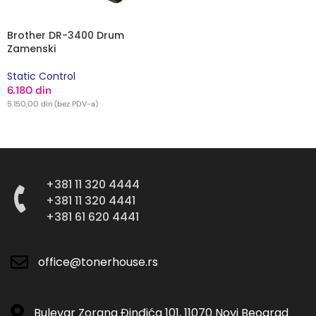
Brother DR-3400 Drum
Zamenski
Static Control
6.180
din
5.150,00
din
(bez PDV-a)
DODAJ U KORPU
+381 11 320 4444
+381 11 320 4441
+381 61 620 4441
office@tonerhouse.rs
Bulevar Zorana Đinđića 101, 11070 Novi Beograd