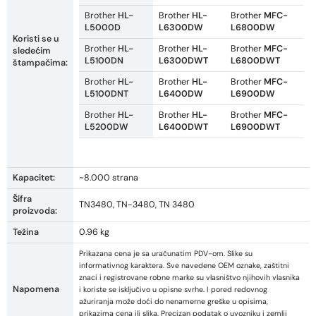
Brother
HL-
Brother
HL-
Brother
MFC-
L5000D
L6300DW
L6800DW
Koristi se u
Brother
HL-
Brother
HL-
Brother
MFC-
sledećim
L5100DN
L6300DWT
L6800DWT
štampačima:
Brother
HL-
Brother
HL-
Brother
MFC-
L5100DNT
L6400DW
L6900DW
Brother
HL-
Brother
HL-
Brother
MFC-
L5200DW
L6400DWT
L6900DWT
Kapacitet:
~8.000 strana
Šifra
TN3480, TN-3480, TN 3480
proizvoda:
Težina
0.96 kg
Prikazana cena je sa uračunatim PDV-om. Slike su
informativnog karaktera. Sve navedene OEM oznake, zaštitni
znaci i registrovane robne marke su vlasništvo njihovih vlasnika
Napomena
i koriste se isključivo u opisne svrhe. I pored redovnog
ažuriranja može doći do nenamerne greške u opisima,
prikazima cena ili slika. Precizan podatak o uvozniku i zemlji