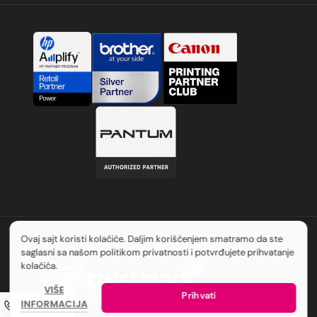
Ovaj sajt koristi kolačiće. Daljim korišćenjem smatramo da ste
saglasni sa našom politikom privatnosti i potvrđujete prihvatanje
kolačića.
VIŠE
Prihvati
INFORMACIJA