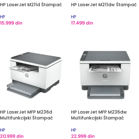
HP LaserJet M211d Štampač
HP LaserJet M211dw Štampač
HP
HP
15.999
din
17.499
din
DODAJ U KORPU
DODAJ U KORPU
HP LaserJet MFP M236d
HP LaserJet MFP M236dw
Multifunkcijski Štampač
Multifunkcijski Štampač
HP
HP
20.999
din
22.999
din