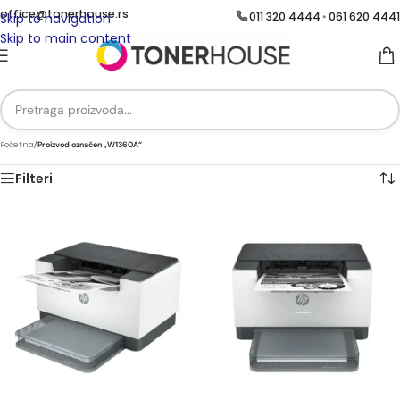
office@tonerhouse.rs
011 320 4444
061 620 4441
•
Skip to navigation
Skip to main content
Početna
/
Proizvod označen „W1360A“
Filteri