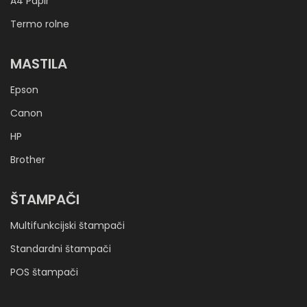
A4 Papir
Termo rolne
MASTILA
Epson
Canon
HP
Brother
ŠTAMPAČI
Multifunkcijski štampači
Standardni štampači
POS štampači