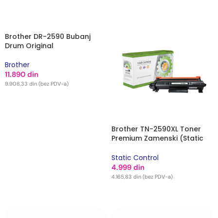
DODAJ U KORPU
DODAJ U KORPU
Brother DR-2590 Bubanj
Drum Original
Brother
11.890
din
9.908,33
din
(bez PDV-a)
DODAJ U KORPU
Brother TN-2590XL Toner
Premium Zamenski (Static
Control)
Static Control
4.999
din
4.165,83
din
(bez PDV-a)
DODAJ U KORPU