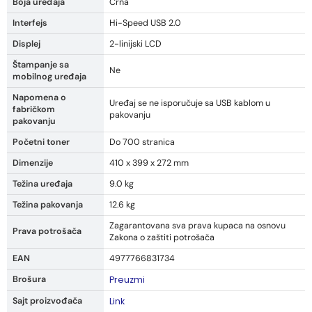
Boja uređaja
Crna
Interfejs
Hi-Speed USB 2.0
Displej
2-linijski LCD
Štampanje sa
Ne
mobilnog uređaja
Napomena o
Uređaj se ne isporučuje sa USB kablom u
fabričkom
pakovanju
pakovanju
Početni toner
Do 700 stranica
Dimenzije
410 x 399 x 272 mm
Težina uređaja
9.0 kg
Težina pakovanja
12.6 kg
Zagarantovana sva prava kupaca na osnovu
Prava potrošača
Zakona o zaštiti potrošača
EAN
4977766831734
Brošura
Preuzmi
Sajt proizvođača
Link