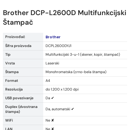
Brother DCP-L2600D Multifunkcijski
Štampač
Proizvođač
Brother
Šifra proizvoda
DCPL2600DYJ1
Tip
Multifunkcijski 3-u-1 (skener, kopir, štampač)
Vrsta
Laserski
Štampa
Monohromatska (crno-bela štampa)
Format
A4
Rezolucija
do 1.200 x 1.200 dpi
USB povezivanje
Da ✔
Duplex (dvostrana
Da, automatski ✔
štampa)
WiFi
Ne ✘
LAN
Ne ✘