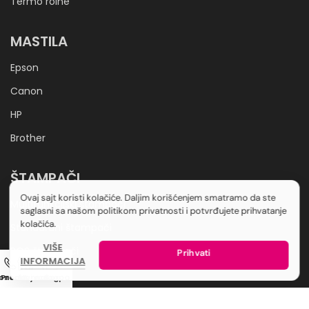
Termo rolne
MASTILA
Epson
Canon
HP
Brother
ŠTAMPAČI
Ovaj sajt koristi kolačiće. Daljim korišćenjem smatramo da ste
Multifunkcijski štampači
saglasni sa našom politikom privatnosti i potvrđujete prihvatanje
kolačića.
Standardni štampači
VIŠE
POS štampači
Prihvati
INFORMACIJA
ontakt
Prodavnica
Moj nalog
Korpa