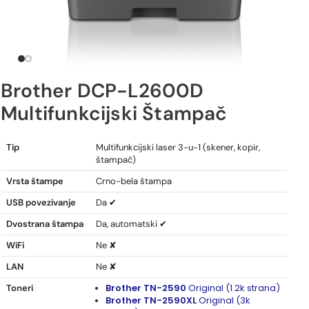
Brother DCP-L2600D
Multifunkcijski Štampač
Brother DCP-L2600D Multifunkcijski Štampač
Tip
Multifunkcijski laser 3-u-1 (skener, kopir,
štampač)
Vrsta štampe
Crno-bela štampa
USB povezivanje
Da ✔
Dvostrana štampa
Da, automatski ✔
WiFi
Ne ✘
LAN
Ne ✘
Brother TN-2590
Original (1.2k strana)
Toneri
Brother TN-2590XL
Original (3k