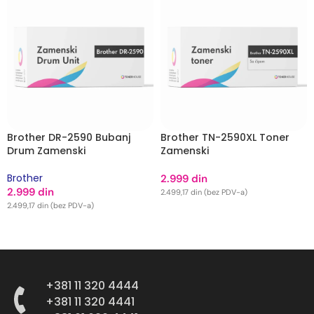
Brother DR-2590 Bubanj
Brother TN-2590XL Toner
Drum Zamenski
Zamenski
Brother
2.999
din
2.999
din
2.499,17
din
(bez PDV-a)
2.499,17
din
(bez PDV-a)
DODAJ U KORPU
DODAJ U KORPU
+381 11 320 4444
+381 11 320 4441