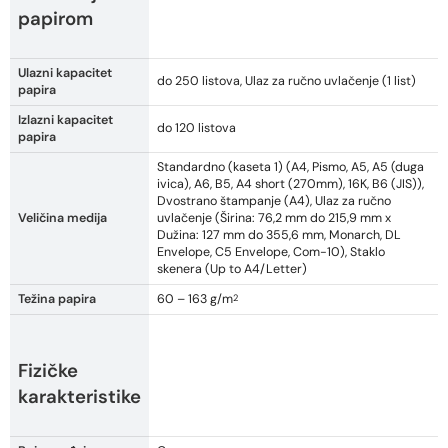
papirom
Ulazni kapacitet
do 250 listova, Ulaz za ručno uvlačenje (1 list)
papira
Izlazni kapacitet
do 120 listova
papira
Standardno (kaseta 1) (A4, Pismo, A5, A5 (duga
ivica), A6, B5, A4 short (270mm), 16K, B6 (JIS)),
Dvostrano štampanje (A4), Ulaz za ručno
Veličina medija
uvlačenje (Širina: 76,2 mm do 215,9 mm x
Dužina: 127 mm do 355,6 mm, Monarch, DL
Envelope, C5 Envelope, Com-10), Staklo
skenera (Up to A4/Letter)
Težina papira
60 – 163 g/m
2
Fizičke
karakteristike