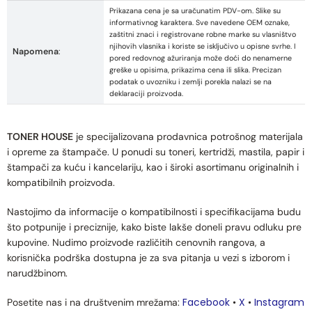
Prikazana cena je sa uračunatim PDV-om. Slike su
informativnog karaktera. Sve navedene OEM oznake,
zaštitni znaci i registrovane robne marke su vlasništvo
njihovih vlasnika i koriste se isključivo u opisne svrhe. I
Napomena
:
pored redovnog ažuriranja može doći do nenamerne
greške u opisima, prikazima cena ili slika. Precizan
podatak o uvozniku i zemlji porekla nalazi se na
deklaraciji proizvoda.
TONER HOUSE
je specijalizovana prodavnica potrošnog materijala
i opreme za štampače. U ponudi su toneri, kertridži, mastila, papir i
štampači za kuću i kancelariju, kao i široki asortimanu originalnih i
kompatibilnih proizvoda.
Nastojimo da informacije o kompatibilnosti i specifikacijama budu
što potpunije i preciznije, kako biste lakše doneli pravu odluku pre
kupovine. Nudimo proizvode različitih cenovnih rangova, a
korisnička podrška dostupna je za sva pitanja u vezi s izborom i
narudžbinom.
Facebook
X
Instagram
Posetite nas i na društvenim mrežama:
•
•