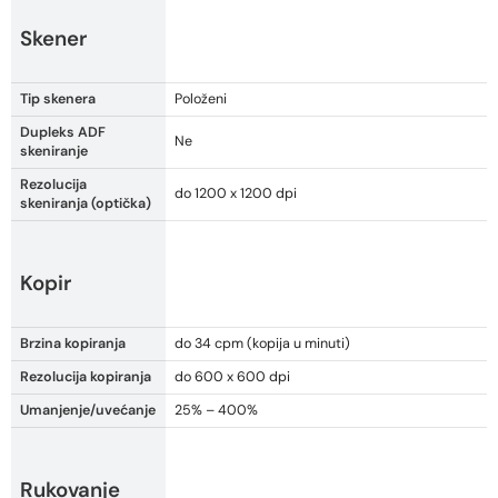
Skener
Tip skenera
Položeni
Dupleks ADF
Ne
skeniranje
Rezolucija
do 1200 x 1200 dpi
skeniranja (optička)
Kopir
Brzina kopiranja
do 34 cpm (kopija u minuti)
Rezolucija kopiranja
do 600 x 600 dpi
Umanjenje/uvećanje
25% – 400%
Rukovanje