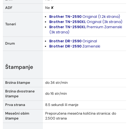
ADF
Ne ✘
Brother TN-2590
Original (1.2k strana)
Brother TN-2590XL
Original (3k strana)
Toneri
Brother TN-2590XL
Premium Zamenski
(3k strana)
Brother DR-2590
Original
Drum
Brother DR-2590
Zamenski
Štampanje
Brzina štampe
do 34 str/min
Brzina dvostrane
do 16 str/min
štampe
Prva strana
8.5 sekundi ili manje
Mesečni obim
Preporučena mesečna količina stranica: do
štampe
2.500 strana