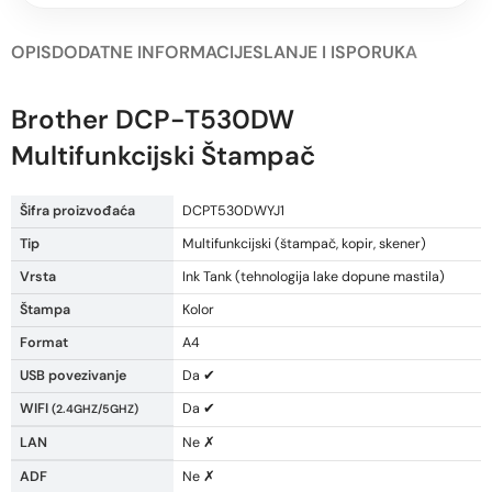
OPIS
DODATNE INFORMACIJE
SLANJE I ISPORUKA
Brother DCP-T530DW
Multifunkcijski Štampač
Šifra proizvođaća
DCPT530DWYJ1
Tip
Multifunkcijski (štampač, kopir, skener)
Vrsta
Ink Tank (tehnologija lake dopune mastila)
Štampa
Kolor
Format
A4
USB povezivanje
Da ✔
WIFI
Da ✔
(2.4GHZ/5GHZ)
LAN
Ne ✗
ADF
Ne ✗