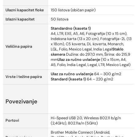
Ulazni kapacitet fioke
150 listova (običan papir)
Izlazni kapacitet
50 listova
Standardno (kaseta 1)
A4, LTR, EXE, A5, A6, Fotografija (10 x 15 cm),
Indeksna karta (13 x 20 cm), Fotografija-2L (13
x 18cm), C5 koverta, DL koverta, Monarch,
Veličina papira
LGL, Folio, Mexico Legal, India Legal
Staklo
skenera
Dužina: do 297,0 mm, Širina: do 215,9
mm
Ulaz za ručno uvlačenje
(10 x 15cm, A4,
A5, Folio, India Legal, Legal, LTR, Mexico Legal)
Ulaz za ručno uvlačenje
64 – 300 g/m2
Vrste i težine papira
Standard (kaseta 1)
64 – 220 g/m2
Povezivanje
Hi-Speed USB 2.0, Wireless 802.11 b/g/n
Portovi
(2,4GHz), 802.11a/n (5GHz)
Brother Mobile Connect (Android,