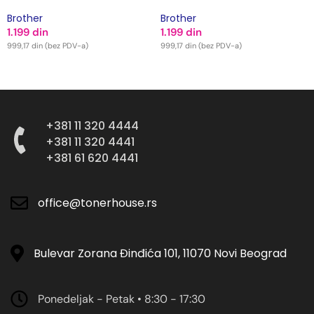
Brother
Brother
1.199
din
1.199
din
999,17
din
(bez PDV-a)
999,17
din
(bez PDV-a)
DODAJ U KORPU
DODAJ U KORPU
+381 11 320 4444
+381 11 320 4441
+381 61 620 4441
office@tonerhouse.rs
Bulevar Zorana Đinđića 101, 11070 Novi Beograd
Ponedeljak - Petak • 8:30 - 17:30