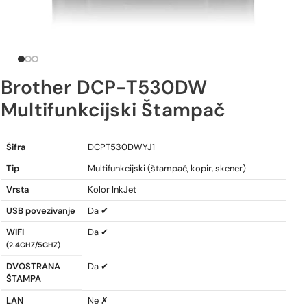
Brother DCP-T530DW
Multifunkcijski Štampač
Brother DCP-T530DW Multifunkcijski Štampač
Šifra
DCPT530DWYJ1
Tip
Multifunkcijski (štampač, kopir, skener)
Vrsta
Kolor InkJet
USB povezivanje
Da ✔
WIFI
Da ✔
(2.4GHZ/5GHZ)
DVOSTRANA
Da ✔
ŠTAMPA
LAN
Ne ✗