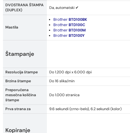
DVOSTRANA ŠTAMPA
Da, automatski ✔
(DUPLEX)
Brother
BTD100BK
Brother
BTD100C
Mastila
Brother
BTD100M
Brother
BTD100Y
Štampanje
Rezolucija štampe
Do 1.200 dpi x 6.000 dpi
Brzina štampe
Do 16 slika/min
Preporučena
mesečna količina
Do 1.000 stranica
štampe
Prva strana za
9.6 sekundi (crno-belo), 6.2 sekundi (kolor)
Kopiranje