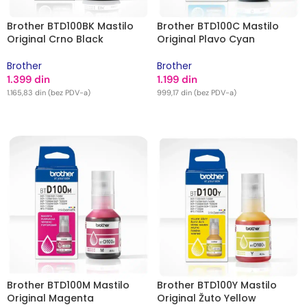
Brother BTD100BK Mastilo
Brother BTD100C Mastilo
Original Crno Black
Original Plavo Cyan
Brother
Brother
1.399
din
1.199
din
1.165,83
din
(bez PDV-a)
999,17
din
(bez PDV-a)
DODAJ U KORPU
DODAJ U KORPU
Brother BTD100M Mastilo
Brother BTD100Y Mastilo
Original Magenta
Original Žuto Yellow