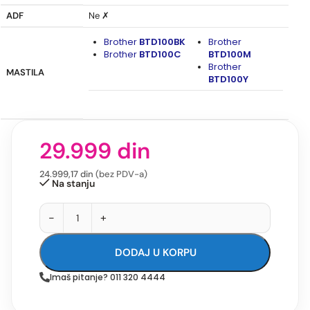
ADF
Ne ✗
Brother
BTD100BK
Brother
Brother
BTD100C
BTD100M
Brother
MASTILA
BTD100Y
29.999
din
24.999,17
din
(bez PDV-a)
Na stanju
-
+
DODAJ U KORPU
Imaš pitanje? 011 320 4444