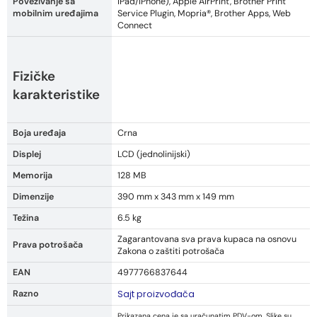
Povezivanje sa
iPad/iPhone), Apple AirPrint, Brother Print
mobilnim uređajima
Service Plugin, Mopria®, Brother Apps, Web
Connect
Fizičke
karakteristike
Boja uređaja
Crna
Displej
LCD (jednolinijski)
Memorija
128 MB
Dimenzije
390 mm x 343 mm x 149 mm
Težina
6.5 kg
Zagarantovana sva prava kupaca na osnovu
Prava potrošača
Zakona o zaštiti potrošača
EAN
4977766837644
Razno
Sajt proizvođača
Prikazana cena je sa uračunatim PDV-om. Slike su