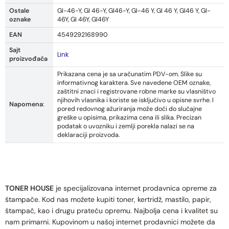
Ostale
GI-46-Y, GI 46-Y, GI46-Y, GI-46 Y, GI 46 Y, GI46 Y, GI-
oznake
46Y, GI 46Y, GI46Y
EAN
4549292168990
Sajt
Link
proizvođača
Prikazana cena je sa uračunatim PDV-om. Slike su
informativnog karaktera. Sve navedene OEM oznake,
zaštitni znaci i registrovane robne marke su vlasništvo
njihovih vlasnika i koriste se isključivo u opisne svrhe. I
Napomena
:
pored redovnog ažuriranja može doći do slučajne
greške u opisima, prikazima cena ili slika. Precizan
podatak o uvozniku i zemlji porekla nalazi se na
deklaraciji proizvoda.
TONER HOUSE
je specijalizovana internet prodavnica opreme za
štampače. Kod nas možete kupiti toner, kertridž, mastilo, papir,
štampač, kao i drugu prateću opremu. Najbolja cena i kvalitet su
nam primarni. Kupovinom u našoj internet prodavnici možete da