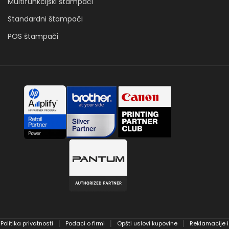
Multifunkcijski štampači
Standardni štampači
POS štampači
Politika privatnosti
Podaci o firmi
Opšti uslovi kupovine
Reklamacije i
│
│
│