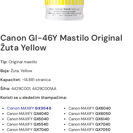
Canon GI-46Y Mastilo Original
Žuta Yellow
Canon GI-46Y Mastilo Original Žuta Yellow
Tip:
Original mastilo
Boja:
Žuta, Yellow
Kapacitet:
~14.881 stranica
Šifra:
4429C001, 4429C001AA
Koristi se u sledećim štampačima:
Canon MAXIFY
GX3040
Canon MAXIFY
GX6040
Canon MAXIFY
GX4040
Canon MAXIFY
GX6050
Canon MAXIFY
GX5040
Canon MAXIFY
GX6140
Canon MAXIFY
GX5540
Canon MAXIFY
GX7040
Canon MAXIFY
GX7040
Canon MAXIFY
GX7050