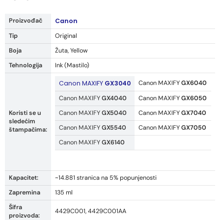
Proizvođač
Canon
Tip
Original
Boja
Žuta, Yellow
Tehnologija
Ink (Mastilo)
Canon MAXIFY
GX3040
Canon MAXIFY
GX6040
Canon MAXIFY
GX4040
Canon MAXIFY
GX6050
Koristi se u
Canon MAXIFY
GX5040
Canon MAXIFY
GX7040
sledećim
Canon MAXIFY
GX5540
Canon MAXIFY
GX7050
štampačima:
Canon MAXIFY
GX6140
Kapacitet:
~14.881 stranica na 5% popunjenosti
Zapremina
135 ml
Šifra
4429C001, 4429C001AA
proizvoda: