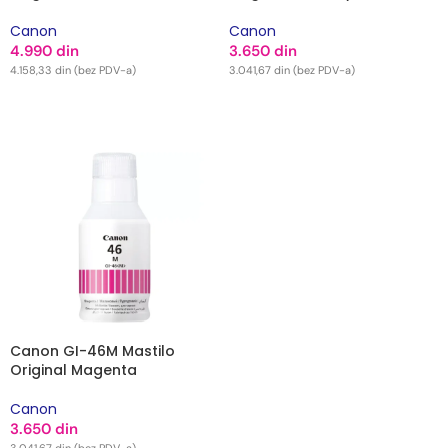
Canon
Canon
4.990
din
3.650
din
4.158,33
din
(bez PDV-a)
3.041,67
din
(bez PDV-a)
DODAJ U KORPU
DODAJ U KORPU
Canon GI-46M Mastilo
Original Magenta
Canon
3.650
din