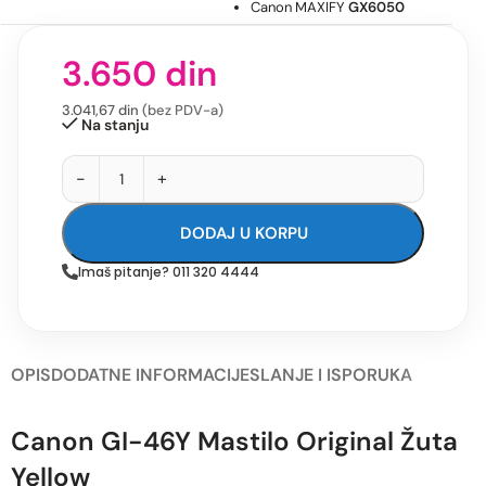
Canon MAXIFY
GX6050
3.650
din
3.041,67
din
(bez PDV-a)
Na stanju
-
+
DODAJ U KORPU
Imaš pitanje? 011 320 4444
OPIS
DODATNE INFORMACIJE
SLANJE I ISPORUKA
Canon GI-46Y Mastilo Original Žuta
Yellow