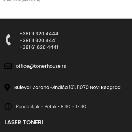
3.041,67
din
(bez PDV-a)
DODAJ U KORPU
+381 11 320 4444
+381 11 320 4441
+381 61 620 4441
office@tonerhouse.rs
Bulevar Zorana Đinđića 101, 11070 Novi Beograd
Ponedeljak - Petak • 8:30 - 17:30
LASER TONERI