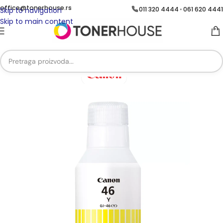
office@tonerhouse.rs
011 320 4444
061 620 4441
•
Skip to navigation
Skip to main content
Početna
/
MASTILA
/
Canon mastila