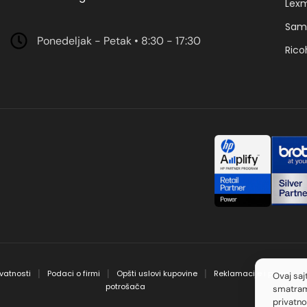
Lex
Sam
Ponedeljak - Petak • 8:30 - 17:30
Rico
ivatnosti
Podaci o firmi
Opšti uslovi kupovine
Reklamacije i prava
│
│
│
Ovaj saj
potrošača
smatram
privatno