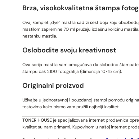
Brza, visokokvalitetna štampa fotog
Ovaj komplet „dye” mastila sadrži šest boja koje obezbeđuju 
mastilom zapremine 70 ml pružaju izdašnu količinu mastila
nestanku mastila.
Oslobodite svoju kreativnost
Ova serija mastila vam omogućava da slobodno štampate fo
štampu čak 2100 fotografija (dimenzija 10×15 cm).
Originalni proizvod
Uživajte u jednostavnoj i pouzdanoj štampi pomoću origina
testovima kako bismo vam pružili najbolji kvalitet.
TONER HOUSE
je specijalizovana internet prodavnica opre
kvalitet su nam primarni. Kupovinom u našoj internet prod