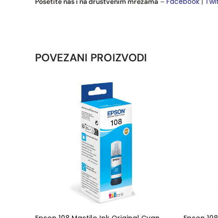
Facebook
Twi
Posetite nas i na društvenim mrežama
–
|
POVEZANI PROIZVODI