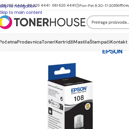
011 320 4444
011 320 4441
061 620 4441
offic
•
•
Pon-Pet 8:30-17:30
Skip to navigation
Skip to main content
Početna
Prodavnica
Toneri
Kertridži
Mastila
Štampači
Kontakt
Početna
/
MASTILA
/
Epson mastila
/
Epson 108 Mastilo Ink Original Crno Black