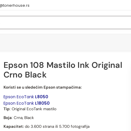
e@tonerhouse.rs
Epson 108 Mastilo Ink Original
Crno Black
Epson 108 Mastilo Ink Original Crno Black
Koristi se u sledećim Epson stampačima:
Epson EcoTank
L8050
Epson EcoTank
L18050
Tip
: Original EcoTank mastilo
Boja
: Crna, Black
Kapacitet:
do 3.600 strana ili 5.700 fotografija