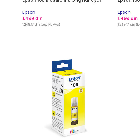
Epson 108 Mastilo Ink Original Cyan
Epson 108
Epson
Epson
1.499
din
1.499
din
1.249,17
din
(bez PDV-a)
1.249,17
din
(b
DODAJ U KORPU
DODAJ U