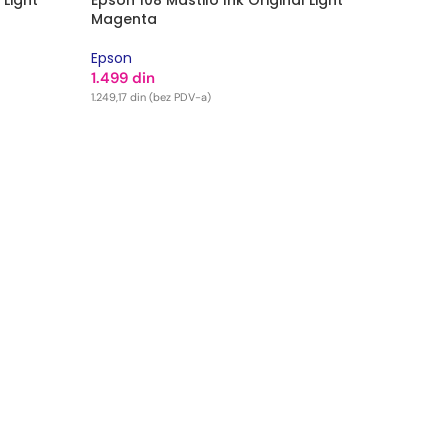
 Light
Epson 108 Mastilo Ink Original Light
Magenta
Epson
1.499
din
1.249,17
din
(bez PDV-a)
DODAJ U KORPU