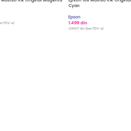
 Mastilo Ink Original Magenta
Epson 108 Mastilo Ink Original
Cyan
Epson
1.499
din
ez PDV-a)
1.249,17
din
(bez PDV-a)
 KORPU
DODAJ U KORPU