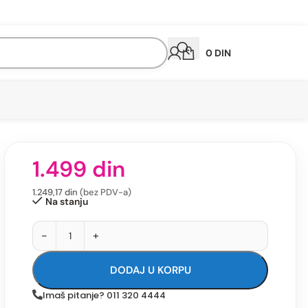
0
DIN
1.499
din
1.249,17
din
(bez PDV-a)
Na stanju
-
+
DODAJ U KORPU
Imaš pitanje? 011 320 4444