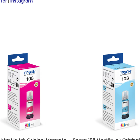
tter
Instagram
|