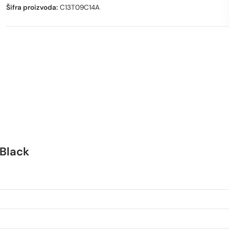
Šifra proizvoda:
C13T09C14A
 Black