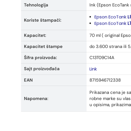
Tehnologija
Ink (Epson EcoTank 
Epson EcoTank
L
Koriste štampači:
Epson EcoTank
L
Kapacitet:
70 ml ( original Eps
Kapacitet štampe
do 3.600 strana ili 5
Šifra proizvoda:
C13T09C14A
Sajt proizvođača
Link
EAN
8715946712338
Prikazana cena je s
Napomena
:
robne marke su vlasn
u opisima, prikazima 