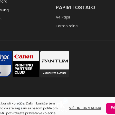
mark
PAPIRI I OSTALO
sung
A4 Papir
h
Termo rolne
t koristi kolačiće. Daljim korišćenjem
Pr
VIŠE INFORMACIJA
o da ste saglasni sa našom politikom
sti i potvrđujete prihvatanje kolačića.