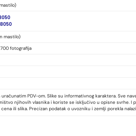
mastilo)
8050
18050
on mastilo)
.700 fotografija
a uračunatim PDV-om. Slike su informativnog karaktera. Sve nav
ištvo njihovih vlasnika i koriste se isključivo u opisne svrhe.
cena ili slika. Precizan podatak o uvozniku i zemlji porekla nalaz