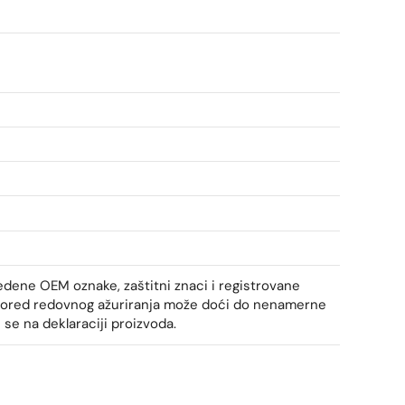
edene OEM oznake, zaštitni znaci i registrovane
 I pored redovnog ažuriranja može doći do nenamerne
i se na deklaraciji proizvoda.