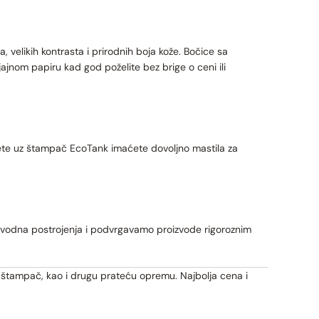
, velikih kontrasta i prirodnih boja kože. Bočice sa
jnom papiru kad god poželite bez brige o ceni ili
jete uz štampač EcoTank imaćete dovoljno mastila za
izvodna postrojenja i podvrgavamo proizvode rigoroznim
, štampač, kao i drugu prateću opremu. Najbolja cena i