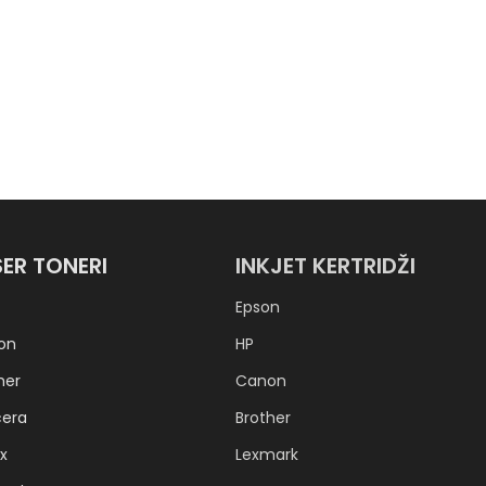
SER TONERI
INKJET KERTRIDŽI
Epson
on
HP
her
Canon
cera
Brother
x
Lexmark