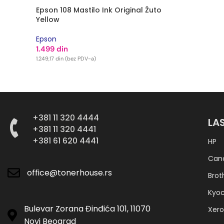
Epson 108 Mastilo Ink Original Žuto
Yellow
Epson
1.499
din
1.249,17
din
(bez PDV-a)
DODAJ U KORPU
+381 11 320 4444
LA
+381 11 320 4441
+381 61 620 4441
HP
Can
office@tonerhouse.rs
Brot
Kyo
Bulevar Zorana Đinđića 101, 11070
Xero
Novi Beograd