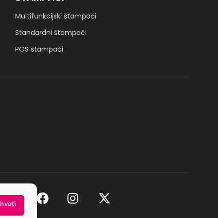
Multifunkcijski štampači
Standardni štampači
POS štampači
ihvati