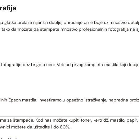
rafija
glatke prelaze nijansi i dublje, prirodnije crne boje uz mnoštvo detalja
, tako da možete da štampate mnoštvo profesionalnih fotografija na sja
tografije bez brige o ceni. Već od prvog kompleta mastila koji dobi
lnih Epson mastila. Investiramo u opsežno istraživanje, napredna pro
me za štampače. Kod nas možete kupiti toner, kertridž, mastilo, papir
avnici možete da uštedite i do 80%.