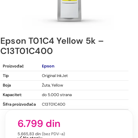
Epson T01C4 Yellow 5k –
C13T01C400
Epson T01C4 Yellow 5k – C13T01C400
Epson
Proizvođač
Tip
Original InkJet
Boja
Žuta, Yellow
Kapacitet:
do 5.000 strana
Šifra proizvođača
C13T01C400
6.799
din
5.665,83
din
(bez PDV-a)