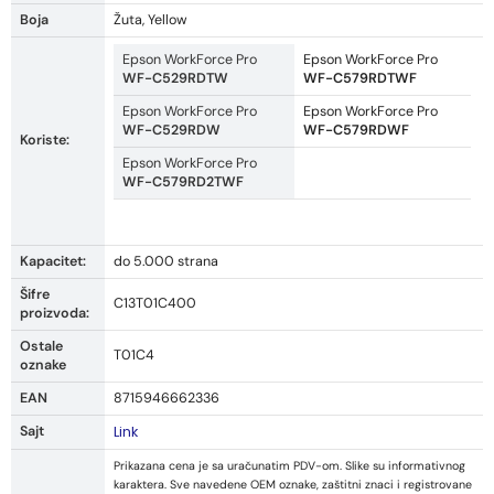
Boja
Žuta, Yellow
Epson WorkForce Pro
Epson WorkForce Pro
WF-C529RDTW
WF-C579RDTWF
Epson WorkForce Pro
Epson WorkForce Pro
WF-C529RDW
WF-C579RDWF
Koriste:
Epson WorkForce Pro
WF-C579RD2TWF
Kapacitet:
do 5.000 strana
Šifre
C13T01C400
proizvoda:
Ostale
T01C4
oznake
EAN
8715946662336
Sajt
Link
Prikazana cena je sa uračunatim PDV-om. Slike su informativnog
karaktera. Sve navedene OEM oznake, zaštitni znaci i registrovane