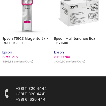
Epson T01C3 Magenta 5k –
Epson Maintenance Box
C13T01C300
T671600
Epson
Epson
6.799
din
3.699
din
5.665,83
din
(bez PDV-a)
3.082,50
din
(bez PDV-a)
DODAJ U KORPU
DODAJ U KORPU
+381 11 320 4444
+381 11 320 4441
+381 61 620 4441