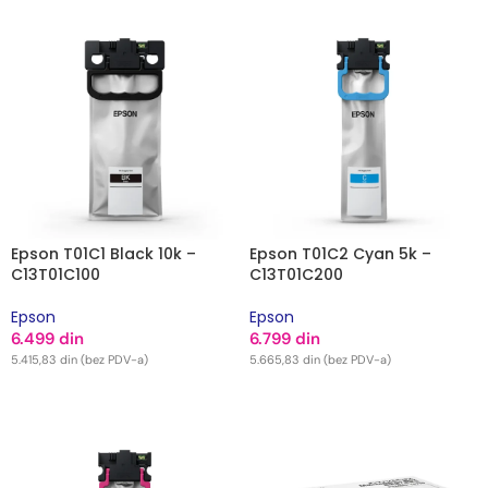
Epson T01C1 Black 10k –
Epson T01C2 Cyan 5k –
C13T01C100
C13T01C200
Epson
Epson
6.499
din
6.799
din
5.415,83
din
(bez PDV-a)
5.665,83
din
(bez PDV-a)
DODAJ U KORPU
DODAJ U KORPU