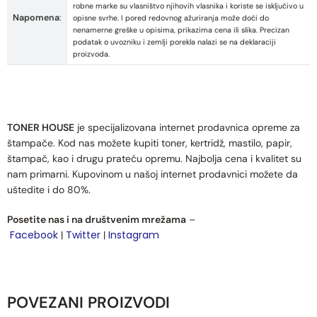
robne marke su vlasništvo njihovih vlasnika i koriste se isključivo u
Napomena
:
opisne svrhe. I pored redovnog ažuriranja može doći do
nenamerne greške u opisima, prikazima cena ili slika. Precizan
podatak o uvozniku i zemlji porekla nalazi se na deklaraciji
proizvoda.
TONER HOUSE
je specijalizovana internet prodavnica opreme za
štampače. Kod nas možete kupiti toner, kertridž, mastilo, papir,
štampač, kao i drugu prateću opremu. Najbolja cena i kvalitet su
nam primarni. Kupovinom u našoj internet prodavnici možete da
uštedite i do 80%.
Posetite nas i na društvenim mrežama
–
Facebook
Twitter
Instagram
|
|
POVEZANI PROIZVODI