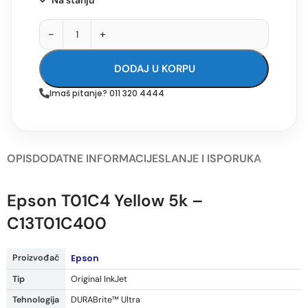
Na stanju
-
+
DODAJ U KORPU
Imaš pitanje? 011 320 4444
OPIS
DODATNE INFORMACIJE
SLANJE I ISPORUKA
Epson T01C4 Yellow 5k –
C13T01C400
Proizvođač
Epson
Tip
Original InkJet
Tehnologija
DURABrite™ Ultra