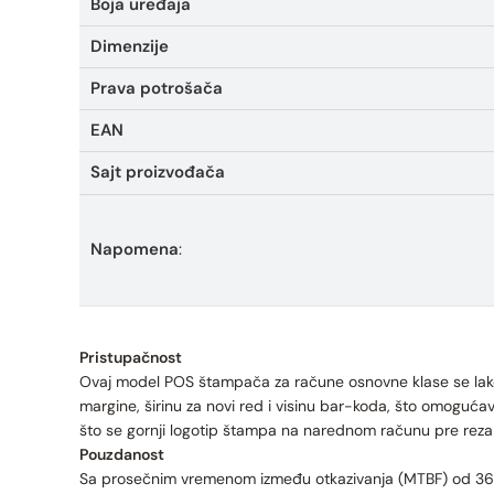
Boja uređaja
Dimenzije
Prava potrošača
EAN
Sajt proizvođača
Napomena
:
Pristupačnost
Ovaj model POS štampača za račune osnovne klase se lako 
margine, širinu za novi red i visinu bar-koda, što omogućava 
što se gornji logotip štampa na narednom računu pre reza
Pouzdanost
Sa prosečnim vremenom između otkazivanja (MTBF) od 360.