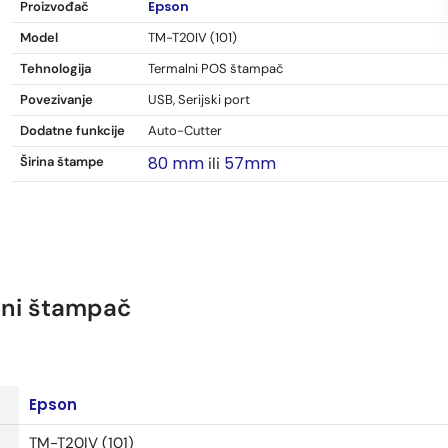
Epson
Proizvođač
Model
TM-T20IV (101)
Tehnologija
Termalni POS štampač
Povezivanje
USB, Serijski port
Dodatne funkcije
Auto-Cutter
80 mm
57mm
Širina štampe
ili
lni štampač
Epson
TM-T20IV (101)