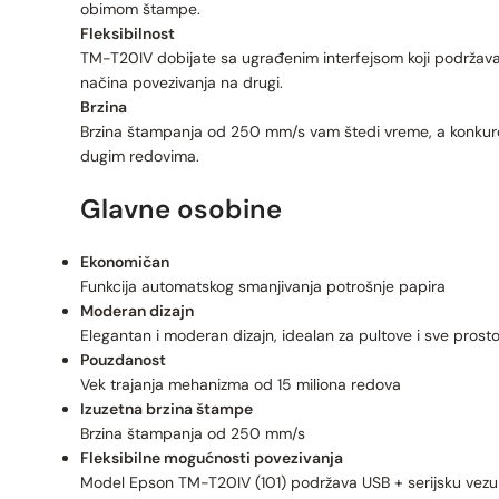
obimom štampe.
Fleksibilnost
TM-T20IV dobijate sa ugrađenim interfejsom koji podržava U
načina povezivanja na drugi.
Brzina
Brzina štampanja od 250 mm/s vam štedi vreme, a konkuren
dugim redovima.
Glavne osobine
Ekonomičan
Funkcija automatskog smanjivanja potrošnje papira
Moderan dizajn
Elegantan i moderan dizajn, idealan za pultove i sve prosto
Pouzdanost
Vek trajanja mehanizma od 15 miliona redova
Izuzetna brzina štampe
Brzina štampanja od 250 mm/s
Fleksibilne mogućnosti povezivanja
Model Epson TM-T20IV (101) podržava USB + serijsku vezu