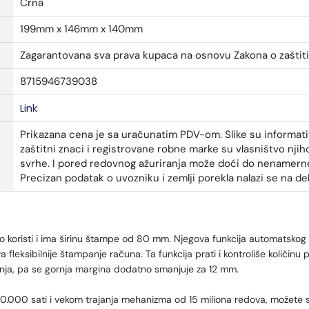
Crna
199mm x 146mm x 140mm
Zagarantovana sva prava kupaca na osnovu Zakona o zaštit
8715946739038
Link
Prikazana cena je sa uračunatim PDV-om. Slike su informa
zaštitni znaci i registrovane robne marke su vlasništvo njiho
svrhe. I pored redovnog ažuriranja može doći do nenamerne g
Precizan podatak o uvozniku i zemlji porekla nalazi se na dek
koristi i ima širinu štampe od 80 mm. Njegova funkcija automatskog 
fleksibilnije štampanje računa. Ta funkcija prati i kontroliše količinu pa
nja, pa se gornja margina dodatno smanjuje za 12 mm.
000 sati i vekom trajanja mehanizma od 15 miliona redova, možete se