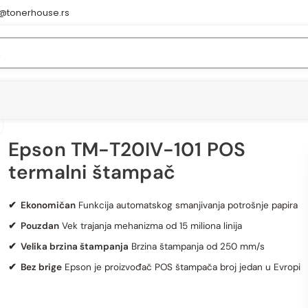
e@tonerhouse.rs
Epson TM-T20IV-101 POS
termalni štampač
Epson TM-T20IV-101 POS termalni štampač
✔ Ekonomičan
Funkcija automatskog smanjivanja potrošnje papira
✔ Pouzdan
Vek trajanja mehanizma od 15 miliona linija
✔ Velika brzina štampanja
Brzina štampanja od 250 mm/s
✔ Bez brige
Epson je proizvođač POS štampača broj jedan u Evropi