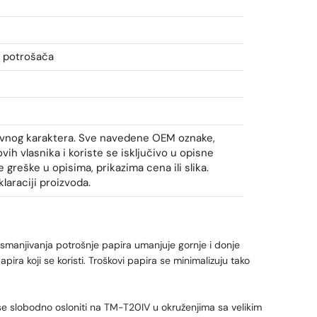
i potrošača
tivnog karaktera. Sve navedene OEM oznake,
vih vlasnika i koriste se isključivo u opisne
reške u opisima, prikazima cena ili slika.
laraciji proizvoda.
smanjivanja potrošnje papira umanjuje gornje i donje
pira koji se koristi. Troškovi papira se minimalizuju tako
 slobodno osloniti na TM-T20IV u okruženjima sa velikim