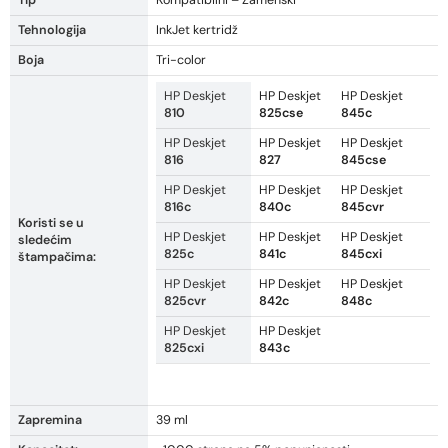
Tip
Kompatibilni – Zamenski
Tehnologija
InkJet kertridž
Boja
Tri-color
HP Deskjet
HP Deskjet
HP Deskjet
810
825cse
845c
HP Deskjet
HP Deskjet
HP Deskjet
816
827
845cse
HP Deskjet
HP Deskjet
HP Deskjet
816c
840c
845cvr
Koristi se u
HP Deskjet
HP Deskjet
HP Deskjet
sledećim
825c
841c
845cxi
štampačima:
HP Deskjet
HP Deskjet
HP Deskjet
825cvr
842c
848c
HP Deskjet
HP Deskjet
825cxi
843c
Zapremina
39 ml