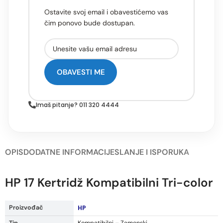
Ostavite svoj email i obavestićemo vas
čim ponovo bude dostupan.
OBAVESTI ME
Imaš pitanje? 011 320 4444
OPIS
DODATNE INFORMACIJE
SLANJE I ISPORUKA
HP 17 Kertridž Kompatibilni Tri-color
Proizvođač
HP