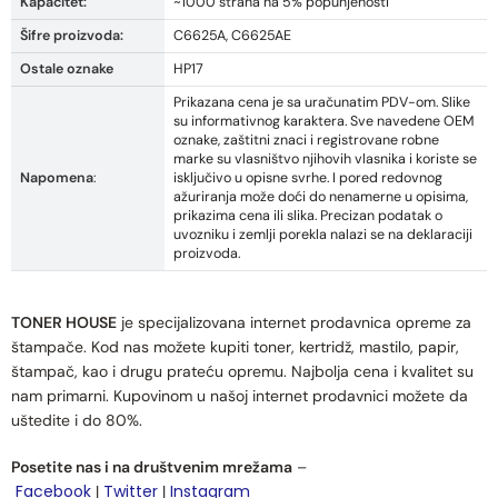
Kapacitet:
~1000 strana na 5% popunjenosti
Šifre proizvoda:
C6625A, C6625AE
Ostale oznake
HP17
Prikazana cena je sa uračunatim PDV-om. Slike
su informativnog karaktera. Sve navedene OEM
oznake, zaštitni znaci i registrovane robne
marke su vlasništvo njihovih vlasnika i koriste se
Napomena
:
isključivo u opisne svrhe. I pored redovnog
ažuriranja može doći do nenamerne u opisima,
prikazima cena ili slika. Precizan podatak o
uvozniku i zemlji porekla nalazi se na deklaraciji
proizvoda.
TONER HOUSE
je specijalizovana internet prodavnica opreme za
štampače. Kod nas možete kupiti toner, kertridž, mastilo, papir,
štampač, kao i drugu prateću opremu. Najbolja cena i kvalitet su
nam primarni. Kupovinom u našoj internet prodavnici možete da
uštedite i do 80%.
Posetite nas i na društvenim mrežama
–
Facebook
Twitter
Instagram
|
|