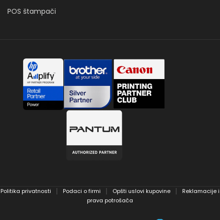
POS štampači
Politika privatnosti
Podaci o firmi
Opšti uslovi kupovine
Reklamacije i
│
│
│
prava potrošača