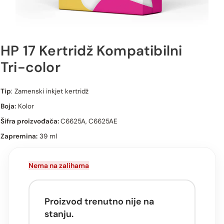
HP 17 Kertridž Kompatibilni
Tri-color
HP 17 Tri-color kompatibilni kertridž
Tip
: Zamenski inkjet kertridž
Boja:
Kolor
Šifra proizvođača:
C6625A, C6625AE
Zapremina:
39 ml
Nema na zalihama
Proizvod trenutno nije na
stanju.