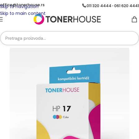
office@tonerhouse.rs
011 320 4444
061 620 4441
•
Skip to navigation
Skip to main content
Početna
/
Brend
/
Brend HP