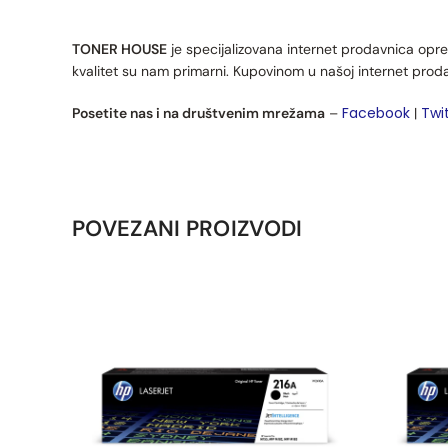
TONER HOUSE
je specijalizovana internet prodavnica opre
kvalitet su nam primarni. Kupovinom u našoj internet prod
Facebook
Twi
Posetite nas i na društvenim mrežama
–
|
POVEZANI PROIZVODI