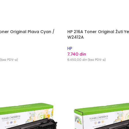
oner Original Plava Cyan /
HP 216A Toner Original Žuti Ye
W2412A
HP
7.740
din
(bez PDV-a)
6.450,00
din
(bez PDV-a)
 KORPU
DODAJ U KORPU