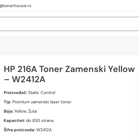
e@tonerhouse.rs
HP 216A Toner Zamenski Yellow
– W2412A
HP 216A Toner Zamenski Yellow – W2412A
Proizvođač:
Static Control
Tip:
Premium zamenski laser toner
Boja:
Yellow, Žuta
Kapacitet:
do 850 strana
Šifra proizvoda:
W2412A