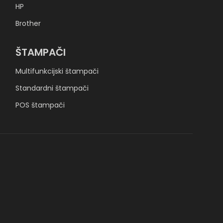
HP
Brother
ŠTAMPAČI
Multifunkcijski štampači
Standardni štampači
POS štampači