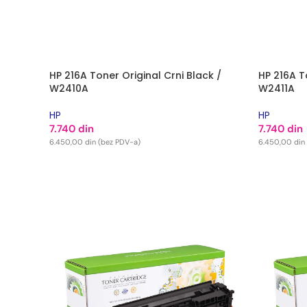
HP 216A Toner Original Crni Black /
HP 216A T
W2410A
W2411A
HP
HP
7.740
din
7.740
din
6.450,00
din
(bez PDV-a)
6.450,00
din
DODAJ U KORPU
DODAJ U