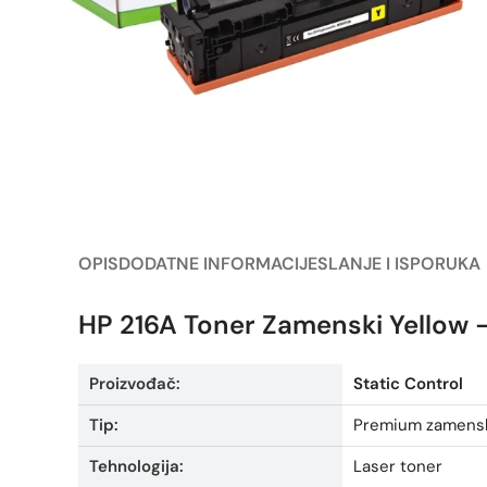
OPIS
DODATNE INFORMACIJE
SLANJE I ISPORUKA
HP 216A Toner Zamenski Yellow
Proizvođač:
Static Control
Tip:
Premium zamenski
Tehnologija:
Laser toner