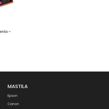
enta –
MASTILA
Epson
Canon