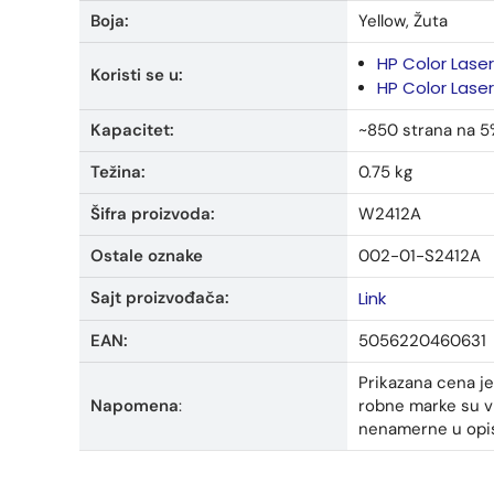
Boja:
Yellow, Žuta
HP Color Lase
Koristi se u:
HP Color Lase
Kapacitet:
~850 strana na 5
Težina:
0.75 kg
Šifra proizvoda:
W2412A
Ostale oznake
002-01-S2412A
Sajt proizvođača:
Link
EAN:
5056220460631
Prikazana cena je
Napomena
:
robne marke su vl
nenamerne u opisi