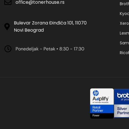
office@tonerhouse.rs
Brot
Kyo
Bulevar Zorana Đinđića 101, 11070
Xero
Novi Beograd
Lex
Sam
Ponedeljak - Petak • 8:30 - 17:30
Rico