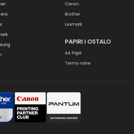
her
Canon
cera
Brother
x
Lexmark
mark
PAPIRI I OSTALO
sung
A4 Papir
h
Termo rolne