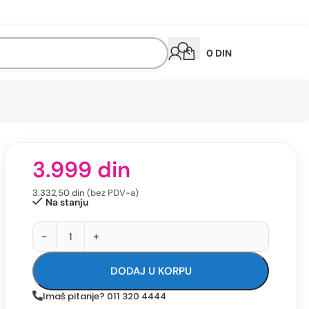
0
DIN
3.999
din
3.332,50
din
(bez PDV-a)
Na stanju
-
+
DODAJ U KORPU
Imaš pitanje? 011 320 4444