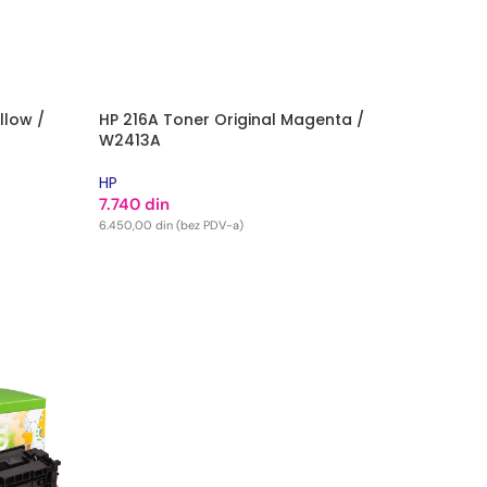
llow /
HP 216A Toner Original Magenta /
W2413A
HP
7.740
din
6.450,00
din
(bez PDV-a)
DODAJ U KORPU