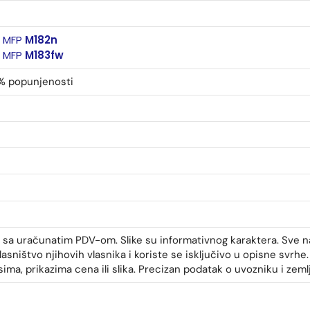
r MFP
M182n
r MFP
M183fw
% popunjenosti
 sa uračunatim PDV-om. Slike su informativnog karaktera. Sve n
asništvo njihovih vlasnika i koriste se isključivo u opisne svrh
ma, prikazima cena ili slika. Precizan podatak o uvozniku i zemlji