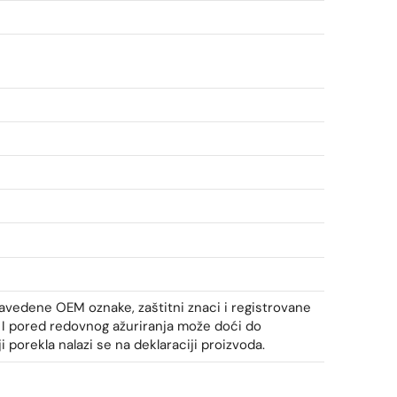
avedene OEM oznake, zaštitni znaci i registrovane
e. I pored redovnog ažuriranja može doći do
 porekla nalazi se na deklaraciji proizvoda.