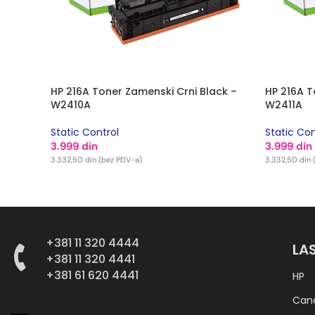
HP 216A Toner Zamenski Crni Black –
HP 216A 
W2410A
W2411A
Static Control
Static Con
3.999
din
3.999
din
3.332,50
din
(bez PDV-a)
3.332,50
din
DODAJ U KORPU
DODAJ U
+381 11 320 4444
LA
+381 11 320 4441
+381 61 620 4441
HP
Can