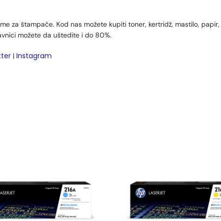
me za štampače. Kod nas možete kupiti toner, kertridž, mastilo, papir
avnici možete da uštedite i do 80%.
tter
Instagram
|