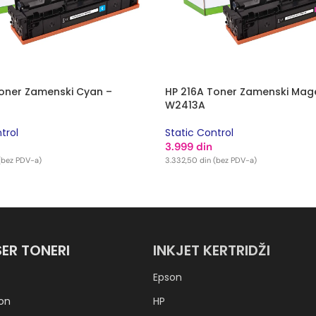
Toner Zamenski Cyan –
HP 216A Toner Zamenski Mag
W2413A
trol
Static Control
3.999
din
(bez PDV-a)
3.332,50
din
(bez PDV-a)
 KORPU
DODAJ U KORPU
SER TONERI
INKJET KERTRIDŽI
Epson
on
HP