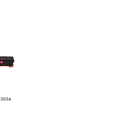
DODAJ U KORPU
2303A