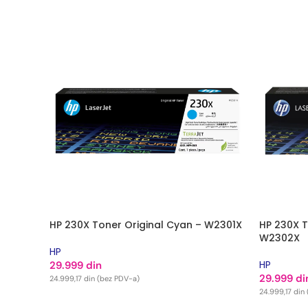
HP 230X Toner Original Cyan – W2301X
HP 230X T
W2302X
HP
HP
29.999
din
29.999
di
24.999,17
din
(bez PDV-a)
24.999,17
din
DODAJ U KORPU