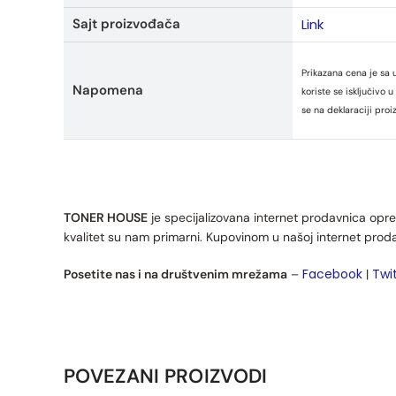
Sajt proizvođača
Link
Prikazana cena je sa 
Napomena
koriste se isključivo
se na deklaraciji proi
TONER HOUSE
je specijalizovana internet prodavnica opre
kvalitet su nam primarni. Kupovinom u našoj internet prod
Facebook
Twi
Posetite nas i na društvenim mrežama
–
|
POVEZANI PROIZVODI