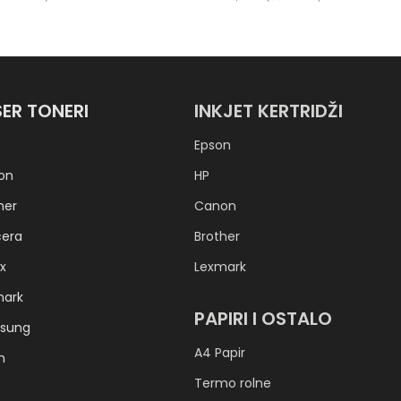
 KORPU
DODAJ U KORPU
SER TONERI
INKJET KERTRIDŽI
Epson
on
HP
her
Canon
cera
Brother
x
Lexmark
mark
PAPIRI I OSTALO
sung
A4 Papir
h
Termo rolne