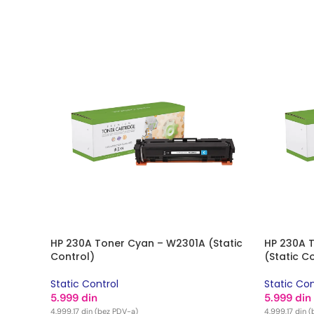
DODAJ U
HP 230A Toner Cyan – W2301A (Static
HP 230A 
Control)
(Static C
Static Control
Static Con
5.999
din
5.999
din
4.999,17
din
(bez PDV-a)
4.999,17
din
(