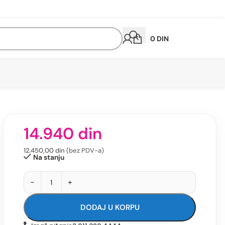
0
DIN
14.940
din
12.450,00
din
(bez PDV-a)
Na stanju
-
+
DODAJ U KORPU