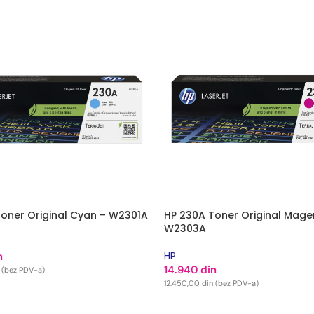
oner Original Cyan – W2301A
HP 230A Toner Original Mage
W2303A
HP
n
14.940
din
(bez PDV-a)
12.450,00
din
(bez PDV-a)
 KORPU
DODAJ U KORPU