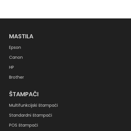
MASTILA
Epson
Canon
HP
Brother
ŠTAMPAČI
Multifunkcijski štampači
Standardni štampači
POS štampači