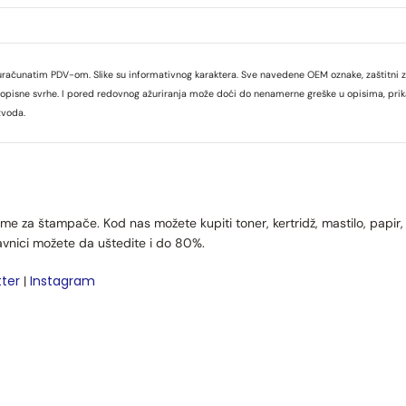
uračunatim PDV-om. Slike su informativnog karaktera. Sve navedene OEM oznake, zaštitni zna
 u opisne svrhe. I pored redovnog ažuriranja može doći do nenamerne greške u opisima, prikaz
zvoda.
me za štampače. Kod nas možete kupiti toner, kertridž, mastilo, papir
avnici možete da uštedite i do 80%.
tter
Instagram
|