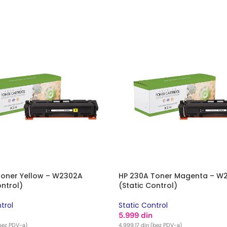
 KORPU
DODAJ U KORPU
Toner Yellow – W2302A
HP 230A Toner Magenta – W
ontrol)
(Static Control)
trol
Static Control
5.999
din
bez PDV-a)
4.999,17
din
(bez PDV-a)