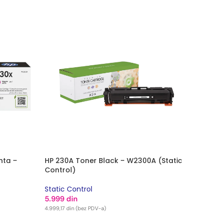
nta –
HP 230A Toner Black – W2300A (Static
Control)
Static Control
5.999
din
4.999,17
din
(bez PDV-a)