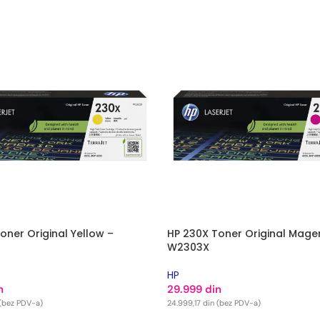
oner Original Yellow –
HP 230X Toner Original Mage
W2303X
HP
n
29.999
din
(bez PDV-a)
24.999,17
din
(bez PDV-a)