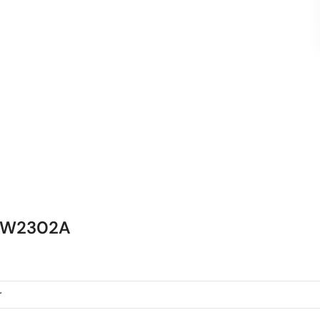
– W2302A
r