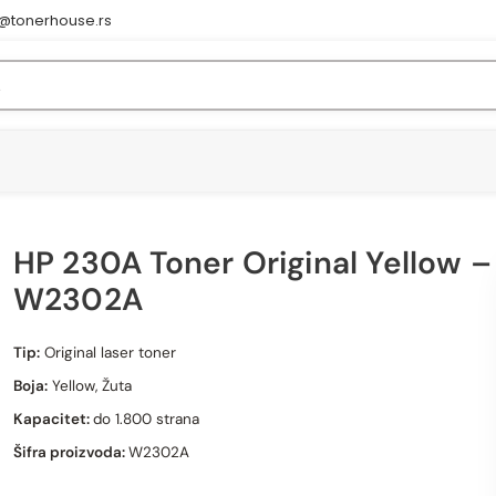
e@tonerhouse.rs
HP 230A Toner Original Yellow –
W2302A
HP 230A Toner Original Yellow W2302A
Tip:
Original laser toner
Boja:
Yellow, Žuta
Kapacitet:
do 1.800 strana
Šifra proizvoda:
W2302A