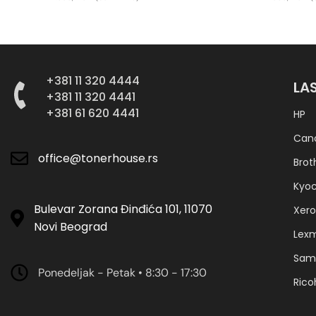
DODAJ U KORPU
DODAJ U
+381 11 320 4444
LA
+381 11 320 4441
+381 61 620 4441
HP
Can
office@tonerhouse.rs
Brot
Kyo
Bulevar Zorana Đinđića 101, 11070
Xero
Novi Beograd
Lex
Sam
Ponedeljak - Petak • 8:30 - 17:30
Rico