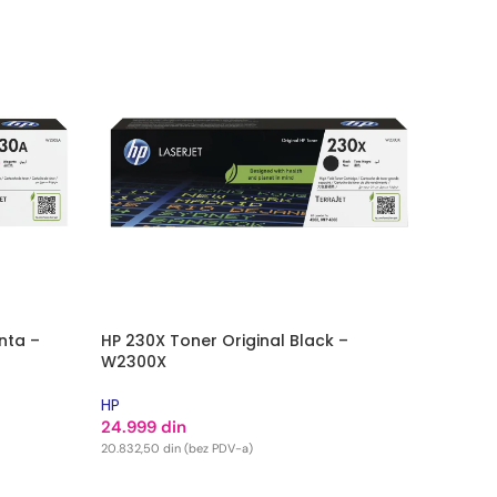
nta –
HP 230X Toner Original Black –
W2300X
HP
24.999
din
20.832,50
din
(bez PDV-a)
DODAJ U KORPU