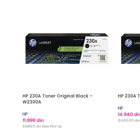
HP 230A Toner Original Black –
HP 230A T
W2300A
HP
HP
14.940
di
11.999
din
12.450,00
din
9.999,17
din
(bez PDV-a)
DODAJ U
DODAJ U KORPU