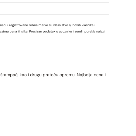
ci i registrovane robne marke su vlasništvo njihovih vlasnika i
ima cena ili slika. Precizan podatak o uvozniku i zemlji porekla nalazi
, štampač, kao i drugu prateću opremu. Najbolja cena i