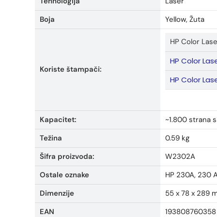
Tehnologija
Laser
Boja
Yellow, Žuta
HP Color Las
HP Color Las
Koriste štampači:
HP Color Las
Kapacitet:
~1.800 strana 
Težina
0.59 kg
Šifra proizvoda:
W2302A
Ostale oznake
HP 230A, 230 
Dimenzije
55 x 78 x 289 
EAN
193808760358