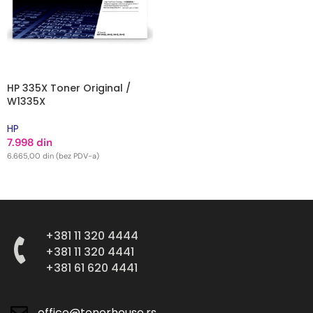
HP 335X Toner Original /
W1335X
HP
7.998
din
6.665,00
din
(bez PDV-a)
DODAJ U KORPU
+381 11 320 4444
+381 11 320 4441
+381 61 620 4441
office@tonerhouse.rs