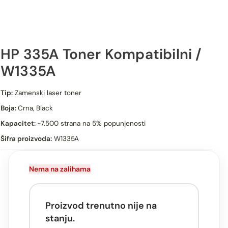
HP 335A Toner Kompatibilni /
W1335A
HP 335A Toner Kompatibilni / W1335A
Tip:
Zamenski laser toner
Boja:
Crna, Black
Kapacitet:
~7.500 strana na 5% popunjenosti
Šifra proizvoda:
W1335A
Nema na zalihama
Proizvod trenutno nije na
stanju.