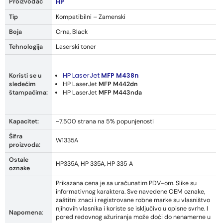
Proizvođač
HP
Tip
Kompatibilni – Zamenski
Boja
Crna, Black
Tehnologija
Laserski toner
HP LaserJet
MFP M438n
Koristi se u
sledećim
HP LaserJet
MFP M442dn
štampačima:
HP LaserJet
MFP M443nda
Kapacitet:
~7.500 strana na 5% popunjenosti
Šifra
W1335A
proizvoda:
Ostale
HP335A, HP 335A, HP 335 A
oznake
Prikazana cena je sa uračunatim PDV-om. Slike su
informativnog karaktera. Sve navedene OEM oznake,
zaštitni znaci i registrovane robne marke su vlasništvo
njihovih vlasnika i koriste se isključivo u opisne svrhe. I
Napomena
:
pored redovnog ažuriranja može doći do nenamerne u