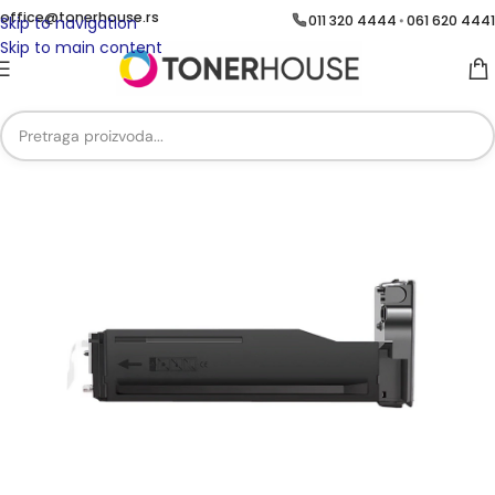
office@tonerhouse.rs
011 320 4444
061 620 4441
•
Skip to navigation
Skip to main content
Početna
/
Brend
/
Brend HP