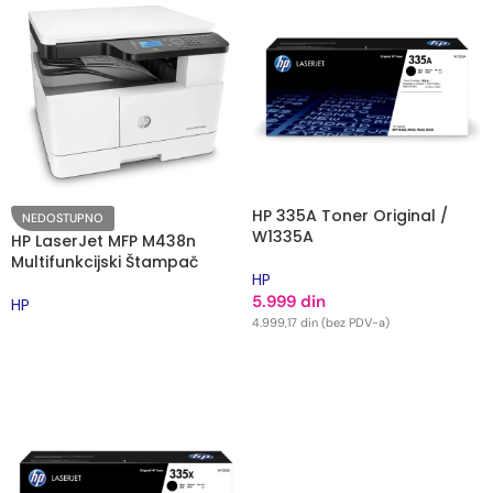
HP 335A Toner Original /
NEDOSTUPNO
W1335A
HP LaserJet MFP M438n
Multifunkcijski Štampač
HP
5.999
din
HP
4.999,17
din
(bez PDV-a)
PROČITAJTE JOŠ
DODAJ U KORPU