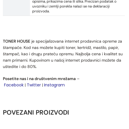
opisima, prikazima cena ili slika. Precizan podatak o
uvozniku i zemlji porekla nalazi se na deklaraciji
proizvoda.
TONER HOUSE
je specijalizovana internet prodavnica opreme za
štampače. Kod nas možete kupiti toner, kertridž, mastilo, papir,
štampač, kao i drugu prateću opremu. Najbolja cena i kvalitet su
nam primarni. Kupovinom u našoj internet prodavnici možete da
uštedite i do 80%.
Posetite nas i na društvenim mrežama
–
Facebook
Twitter
Instagram
|
|
POVEZANI PROIZVODI