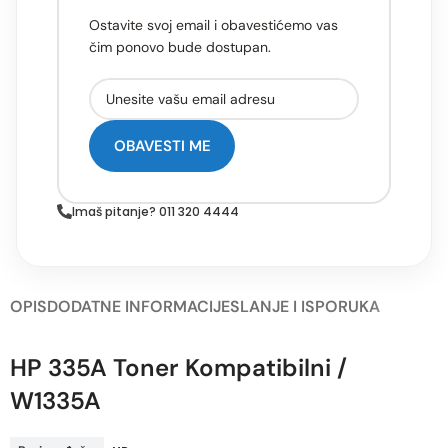
Ostavite svoj email i obavestićemo vas
čim ponovo bude dostupan.
OBAVESTI ME
Imaš pitanje? 011 320 4444
OPIS
DODATNE INFORMACIJE
SLANJE I ISPORUKA
HP 335A Toner Kompatibilni /
W1335A