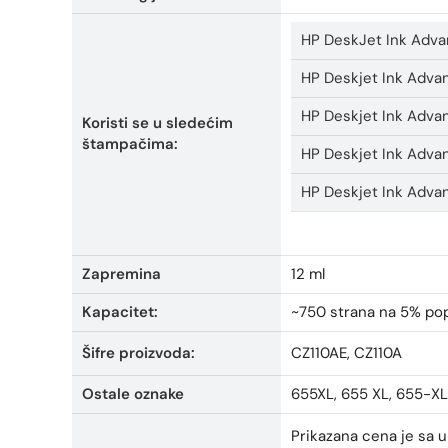
HP DeskJet Ink Adv
HP Deskjet Ink Adva
HP Deskjet Ink Adva
Koristi se u sledećim
štampačima:
HP Deskjet Ink Adva
HP Deskjet Ink Adva
Zapremina
12 ml
Kapacitet:
~750 strana na 5% po
Šifre proizvoda:
CZ110AE, CZ110A
Ostale oznake
655XL, 655 XL, 655-X
Prikazana cena je sa 