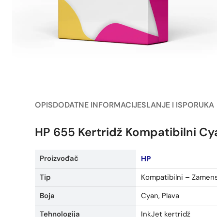
OPIS
DODATNE INFORMACIJE
SLANJE I ISPORUKA
HP 655 Kertridž Kompatibilni Cy
Proizvođač
HP
Tip
Kompatibilni – Zamen
Boja
Cyan, Plava
Tehnologija
InkJet kertridž