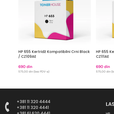
HP 655 Kertridž Kompatibilni Crni Black
HP 655 Ke
/ CZ109AE
CZ111AE
690
din
690
din
575,00
din
(bez PDV-a)
575,00
din
(
DODAJ U KORPU
DODAJ U
+381 11 320 4444
LA
+381 11 320 4441
+381 61 620 4441
HP