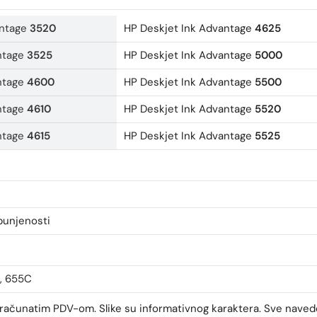
antage
3520
HP Deskjet Ink Advantage
4625
ntage
3525
HP Deskjet Ink Advantage
5000
ntage
4600
HP Deskjet Ink Advantage
5500
ntage
4610
HP Deskjet Ink Advantage
5520
ntage
4615
HP Deskjet Ink Advantage
5525
punjenosti
L, 655C
uračunatim PDV-om. Slike su informativnog karaktera. Sve naved