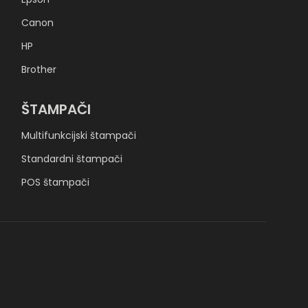
Canon
HP
Brother
ŠTAMPAČI
Multifunkcijski štampači
Standardni štampači
POS štampači