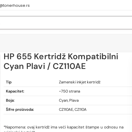
e@tonerhouse.rs
HP 655 Kertridž Kompatibilni
Cyan Plavi / CZ110AE
HP 655 Kertridž Kompatibilni Cyan Plavi / CZ110AE
Tip
Zamenski inkjet kertridž
Kapacitet:
~750 strana
Boja:
Cyan, Plava
Šifre proizvoda:
CZ110AE, CZ110A
*Napomena: ovaj kertridž ima veći kapacitet štampe u odnosu na