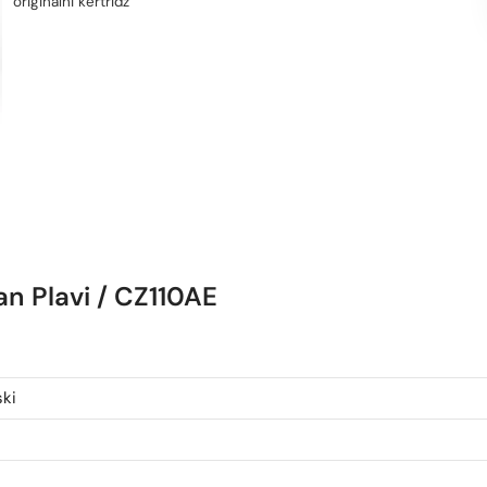
originalni kertridž
an Plavi / CZ110AE
ski