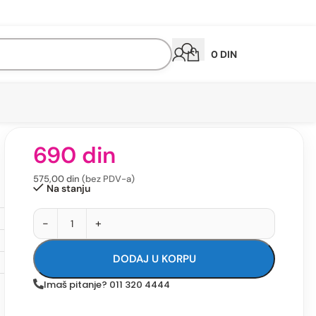
0
DIN
690
din
575,00
din
(bez PDV-a)
Na stanju
-
+
DODAJ U KORPU
Imaš pitanje? 011 320 4444