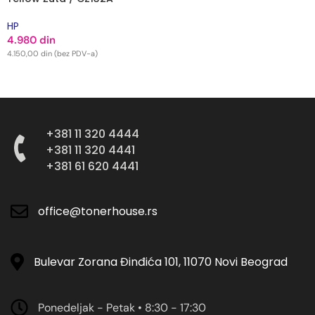
HP
4.980
din
4.150,00
din
(bez PDV-a)
DODAJ U KORPU
+381 11 320 4444
+381 11 320 4441
+381 61 620 4441
office@tonerhouse.rs
Bulevar Zorana Đinđića 101, 11070 Novi Beograd
Ponedeljak - Petak • 8:30 - 17:30