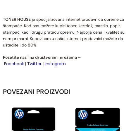
TONER HOUSE
je specijalizovana internet prodavnica opreme za
štampače. Kod nas možete kupiti toner, kertridž, mastilo, papir,
štampač, kao i drugu prateću opremu. Najbolja cena i kvalitet su
nam primarni. Kupovinom u našoj internet prodavnici možete da
uštedite i do 80%.
Posetite nas i na društvenim mrežama
–
Facebook
Twitter
Instagram
|
|
POVEZANI PROIZVODI