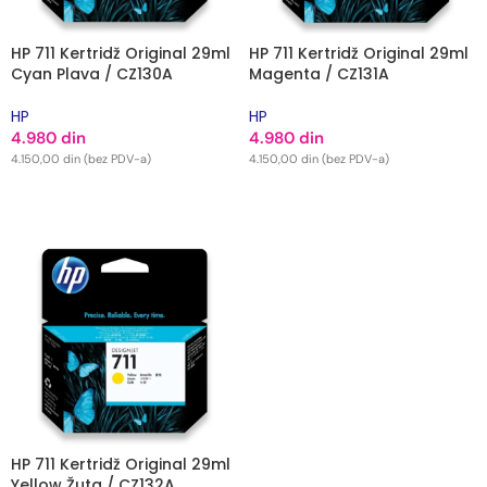
HP 711 Kertridž Original 29ml
HP 711 Kertridž Original 29ml
Cyan Plava / CZ130A
Magenta / CZ131A
HP
HP
4.980
din
4.980
din
4.150,00
din
(bez PDV-a)
4.150,00
din
(bez PDV-a)
DODAJ U KORPU
DODAJ U KORPU
HP 711 Kertridž Original 29ml
Yellow Žuta / CZ132A