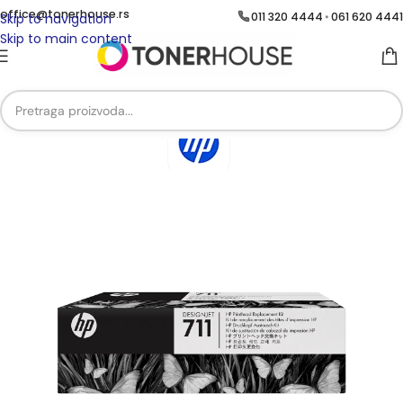
office@tonerhouse.rs
011 320 4444
061 620 4441
•
Skip to navigation
Skip to main content
Početna
/
DODATNA OPREMA
/
Printhead