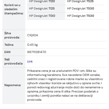
HP DesignJet
T120
HP DesignJet
T525
Koristi se u
HP DesignJet
T125
HP DesignJet
T530
sledećim
štampačima:
HP DesignJet
T130
HP DesignJet
T530
Šifre
C1Q10A
proizvoda:
Težina
0.45 kg
EAN
887111281470
Sajt
Link
proizvođača
Prikazana cena je sa uračunatim PDV-om. Slike su
informativnog karaktera. Sve navedene OEM oznake,
zaštitni znaci i registrovane robne marke su vlasništvo
njihovih vlasnika i koriste se isključivo u opisne svrhe. I
Napomena
:
pored redovnog ažuriranja može doći do nenamerne u
opisima, prikazima cena ili slika. Precizan podatak o
uvozniku i zemlji porekla nalazi se na deklaraciji
proizvoda.