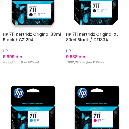
HP 711 Kertridž Original 38ml
HP 711 Kertridž Original XL
Black / CZ129A
80ml Black / CZ133A
HP
HP
5.999
din
9.588
din
4.999,17
din
(bez PDV-a)
7.990,00
din
(bez PDV-a)
DODAJ U KORPU
DODAJ U KORPU