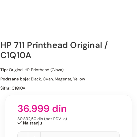
HP 711 Printhead Original /
C1Q10A
HP 711 Printhead Original / C1Q10A
Tip:
Original HP Printhead (Glava)
Podržane boje:
Black, Cyan, Magenta, Yellow
Šifra:
C1Q10A
36.999
din
30.832,50
din
(bez PDV-a)
Na stanju