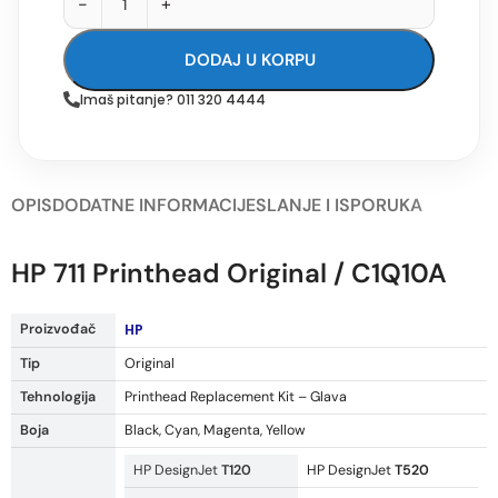
-
+
DODAJ U KORPU
Imaš pitanje? 011 320 4444
OPIS
DODATNE INFORMACIJE
SLANJE I ISPORUKA
HP 711 Printhead Original / C1Q10A
Proizvođač
HP
Tip
Original
Tehnologija
Printhead Replacement Kit – Glava
Boja
Black, Cyan, Magenta, Yellow
HP DesignJet
T120
HP DesignJet
T520