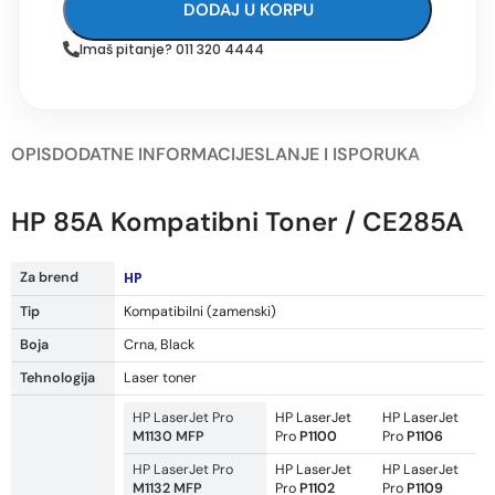
DODAJ U KORPU
Imaš pitanje? 011 320 4444
OPIS
DODATNE INFORMACIJE
SLANJE I ISPORUKA
HP 85A Kompatibni Toner / CE285A
Za brend
HP
Tip
Kompatibilni (zamenski)
Boja
Crna, Black
Tehnologija
Laser toner
HP LaserJet Pro
HP LaserJet
HP LaserJet
M1130 MFP
Pro
P1100
Pro
P1106
HP LaserJet Pro
HP LaserJet
HP LaserJet
M1132 MFP
Pro
P1102
Pro
P1109