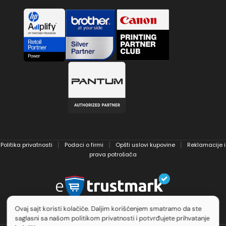
Politika privatnosti
Podaci o firmi
Opšti uslovi kupovine
Reklamacije i
│
│
│
prava potrošača
Ovaj sajt koristi kolačiće. Daljim korišćenjem smatramo da ste
saglasni sa našom politikom privatnosti i potvrđujete prihvatanje