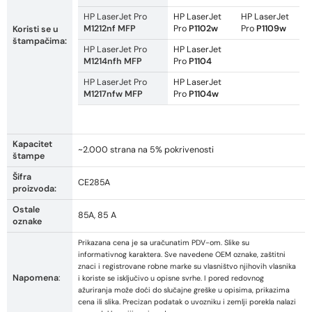
HP LaserJet Pro
HP LaserJet
HP LaserJet
M1212nf MFP
Pro
P1102w
Pro
P1109w
Koristi se u
štampačima:
HP LaserJet Pro
HP LaserJet
M1214nfh MFP
Pro
P1104
HP LaserJet Pro
HP LaserJet
M1217nfw MFP
Pro
P1104w
Kapacitet
~2.000 strana na 5% pokrivenosti
štampe
Šifra
CE285A
proizvoda:
Ostale
85A, 85 A
oznake
Prikazana cena je sa uračunatim PDV-om. Slike su
informativnog karaktera. Sve navedene OEM oznake, zaštitni
znaci i registrovane robne marke su vlasništvo njihovih vlasnika
Napomena
:
i koriste se isključivo u opisne svrhe. I pored redovnog
ažuriranja može doći do slučajne greške u opisima, prikazima
cena ili slika. Precizan podatak o uvozniku i zemlji porekla nalazi