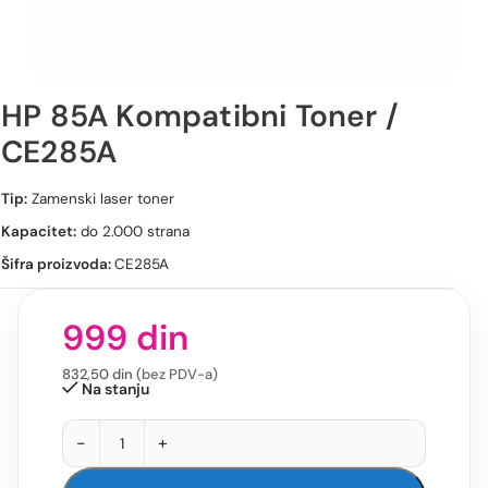
HP 85A Kompatibni Toner /
CE285A
HP 85A Kompatibni Toner / CE285A
Tip:
Zamenski laser toner
Kapacitet:
do 2.000 strana
Šifra proizvoda:
CE285A
999
din
832,50
din
(bez PDV-a)
Na stanju
-
+