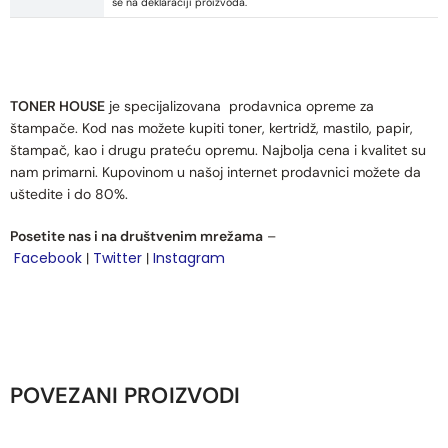
se na deklaraciji proizvoda.
TONER HOUSE
je specijalizovana prodavnica opreme za
štampače. Kod nas možete kupiti toner, kertridž, mastilo, papir,
štampač, kao i drugu prateću opremu. Najbolja cena i kvalitet su
nam primarni. Kupovinom u našoj internet prodavnici možete da
uštedite i do 80%.
Posetite nas i na društvenim mrežama
–
Facebook
Twitter
Instagram
|
|
POVEZANI PROIZVODI