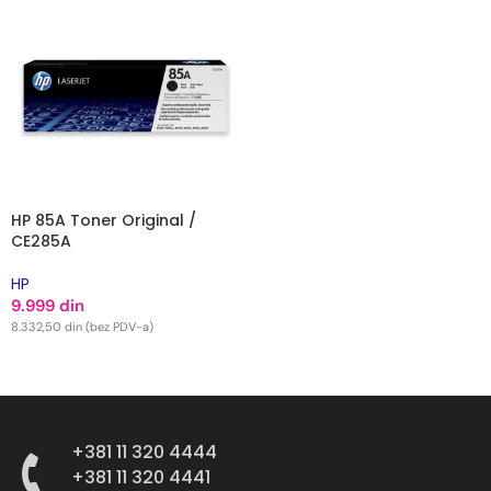
HP 85A Toner Original /
CE285A
HP
9.999
din
8.332,50
din
(bez PDV-a)
DODAJ U KORPU
+381 11 320 4444
+381 11 320 4441