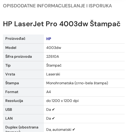
OPIS
DODATNE INFORMACIJE
SLANJE I ISPORUKA
HP LaserJet Pro 4003dw Štampač
Proizvođač
HP
Model
4003dw
Šifra proizvoda
2Z610A
Tip
Štampač
Vrsta
Laserski
Štampa
Monohromatska (crno-bela štampa)
Format
A4
Rezolucija
do 1200 x 1200 dpi
USB
Da ✔
LAN
Da ✔
Duplex (obostrana
Da, automatski ✔