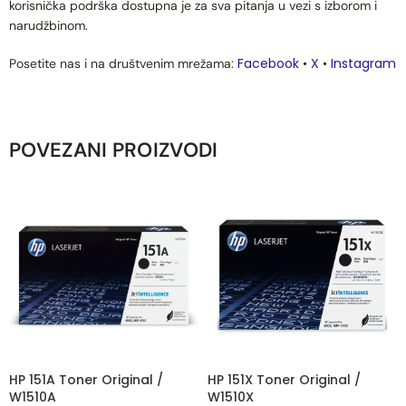
korisnička podrška dostupna je za sva pitanja u vezi s izborom i
narudžbinom.
Facebook
X
Instagram
Posetite nas i na društvenim mrežama:
•
•
POVEZANI PROIZVODI
HP 151A Toner Original /
HP 151X Toner Original /
W1510A
W1510X