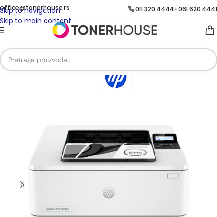
office@tonerhouse.rs
011 320 4444
061 620 4441
•
Skip to navigation
Skip to main content
Početna
/
ŠTAMPAČI
/
Standardni štampači