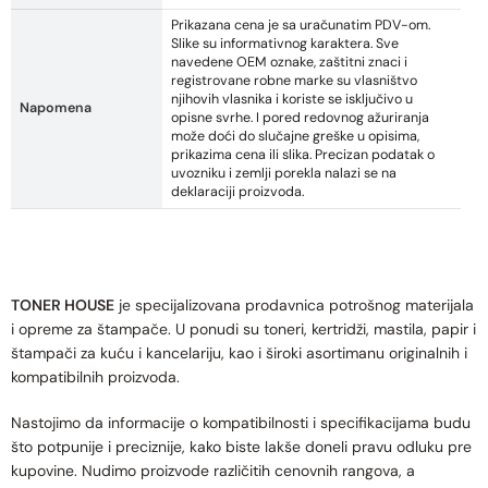
Prikazana cena je sa uračunatim PDV-om.
Slike su informativnog karaktera. Sve
navedene OEM oznake, zaštitni znaci i
registrovane robne marke su vlasništvo
njihovih vlasnika i koriste se isključivo u
Napomena
opisne svrhe. I pored redovnog ažuriranja
može doći do slučajne greške u opisima,
prikazima cena ili slika. Precizan podatak o
uvozniku i zemlji porekla nalazi se na
deklaraciji proizvoda.
TONER HOUSE
je specijalizovana prodavnica potrošnog materijala
i opreme za štampače. U ponudi su toneri, kertridži, mastila, papir i
štampači za kuću i kancelariju, kao i široki asortimanu originalnih i
kompatibilnih proizvoda.
Nastojimo da informacije o kompatibilnosti i specifikacijama budu
što potpunije i preciznije, kako biste lakše doneli pravu odluku pre
kupovine. Nudimo proizvode različitih cenovnih rangova, a