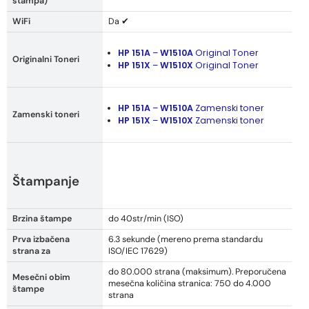
štampa)
WiFi
Da ✔
HP 151A
–
W1510A
Original Toner
Originalni Toneri
HP 151X
–
W1510X
Original Toner
HP 151A
–
W1510A
Zamenski toner
Zamenski toneri
HP 151X
–
W1510X
Zamenski toner
Štampanje
Brzina štampe
do 40str/min (ISO)
Prva izbačena
6.3 sekunde (mereno prema standardu
strana za
ISO/IEC 17629)
do 80.000 strana (maksimum). Preporučena
Mesečni obim
mesečna količina stranica: 750 do 4.000
štampe
strana