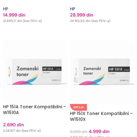
HP
HP
14.999
din
28.999
din
12.499,17
din
(bez PDV-a)
24.165,83
din
(bez PDV-a)
DODAJ U KORPU
DODAJ U KORPU
HP 151A Toner Kompatibilni –
AKCIJA
W1510A
HP 151X Toner Kompatibilni –
W1510X
2.690
din
2.241,67
din
(bez PDV-a)
4.999
din
6.999
din