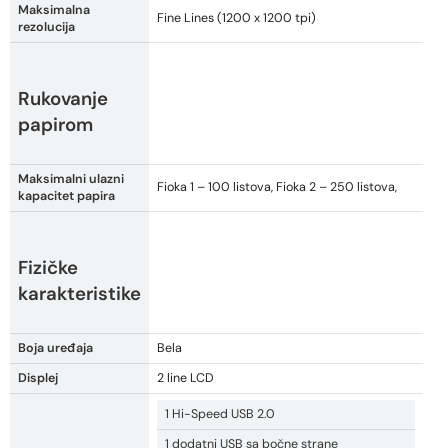
Maksimalna
Fine Lines (1200 x 1200 tpi)
rezolucija
Rukovanje
papirom
Maksimalni ulazni
Fioka 1 – 100 listova, Fioka 2 – 250 listova,
kapacitet papira
Fizičke
karakteristike
Boja uređaja
Bela
Displej
2 line LCD
1 Hi-Speed USB 2.0
1 dodatni USB sa bočne strane