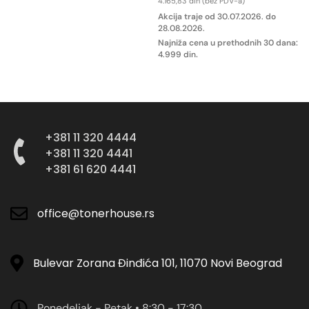
4.165,83
din
(bez PDV-a)
DODAJ U KORPU
Akcija traje od
30.07.2026.
do
28.08.2026.
Najniža cena u prethodnih 30 dana:
4.999
din
.
DODAJ U KORPU
+381 11 320 4444
+381 11 320 4441
+381 61 620 4441
office@tonerhouse.rs
Bulevar Zorana Đinđića 101, 11070 Novi Beograd
Ponedeljak - Petak • 8:30 - 17:30