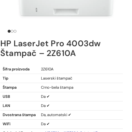
HP LaserJet Pro 4003dw
Štampač – 2Z610A
HP LaserJet Pro 4003dw Štampač
Šifra proizvoda
2Z610A
Tip
Laserski štampač
Štampa
Crno-bela štampa
USB
Da ✔
LAN
Da ✔
Dvostrana štampa
Da, automatski ✔
WiFi
Da ✔