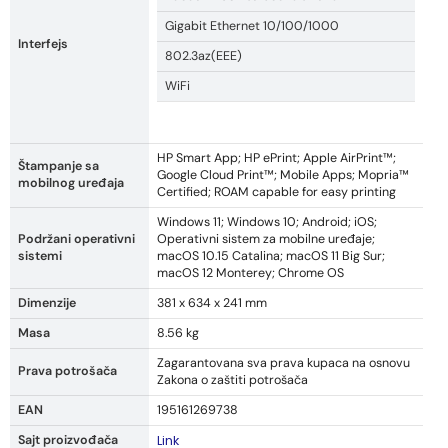
Gigabit Ethernet 10/100/1000
Interfejs
802.3az(EEE)
WiFi
HP Smart App; HP ePrint; Apple AirPrint™;
Štampanje sa
Google Cloud Print™; Mobile Apps; Mopria™
mobilnog uređaja
Certified; ROAM capable for easy printing
Windows 11; Windows 10; Android; iOS;
Podržani operativni
Operativni sistem za mobilne uređaje;
sistemi
macOS 10.15 Catalina; macOS 11 Big Sur;
macOS 12 Monterey; Chrome OS
Dimenzije
381 x 634 x 241 mm
Masa
8.56 kg
Zagarantovana sva prava kupaca na osnovu
Prava potrošača
Zakona o zaštiti potrošača
EAN
195161269738
Sajt proizvođača
Link