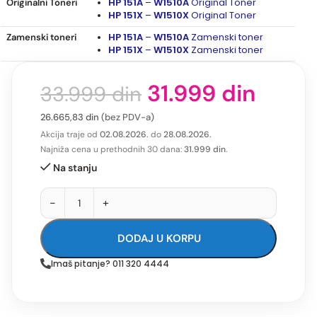
HP 151A
–
W1510A
Original Toner
Originalni Toneri
HP 151X
–
W1510X
Original Toner
HP 151A
–
W1510A
Zamenski toner
Zamenski toneri
HP 151X
–
W1510X
Zamenski toner
31.999
din
33.999
din
26.665,83
din
(bez PDV-a)
Akcija traje od
02.08.2026.
do
28.08.2026.
Najniža cena u prethodnih 30 dana:
31.999
din
.
Na stanju
-
+
DODAJ U KORPU
Imaš pitanje? 011 320 4444