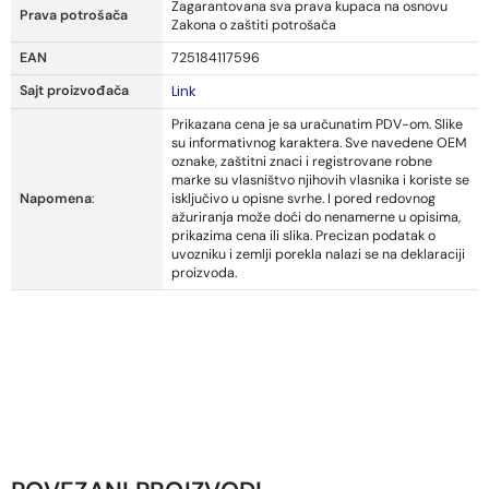
Zagarantovana sva prava kupaca na osnovu
Prava potrošača
Zakona o zaštiti potrošača
EAN
725184117596
Sajt proizvođača
Link
Prikazana cena je sa uračunatim PDV-om. Slike
su informativnog karaktera. Sve navedene OEM
oznake, zaštitni znaci i registrovane robne
marke su vlasništvo njihovih vlasnika i koriste se
Napomena
:
isključivo u opisne svrhe. I pored redovnog
ažuriranja može doći do nenamerne u opisima,
prikazima cena ili slika. Precizan podatak o
uvozniku i zemlji porekla nalazi se na deklaraciji
proizvoda.