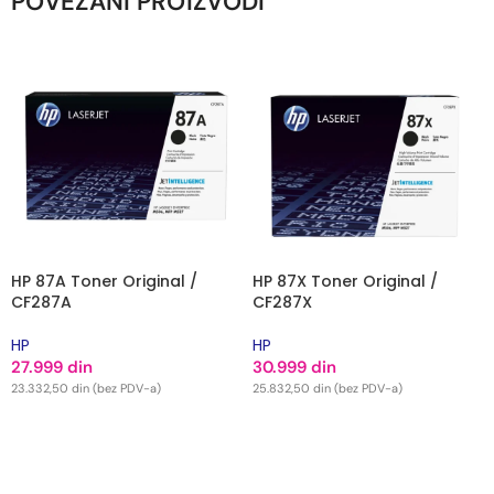
POVEZANI PROIZVODI
HP 87A Toner Original /
HP 87X Toner Original /
CF287A
CF287X
HP
HP
27.999
din
30.999
din
23.332,50
din
(bez PDV-a)
25.832,50
din
(bez PDV-a)
DODAJ U KORPU
DODAJ U KORPU