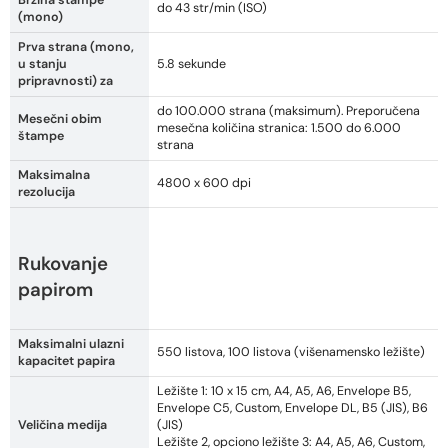
Brzina štampe
do 43 str/min (ISO)
(mono)
Prva strana (mono,
u stanju
5.8 sekunde
pripravnosti) za
do 100.000 strana (maksimum). Preporučena
Mesečni obim
mesečna količina stranica: 1.500 do 6.000
štampe
strana
Maksimalna
4800 x 600 dpi
rezolucija
Rukovanje
papirom
Maksimalni ulazni
550 listova, 100 listova (višenamensko ležište)
kapacitet papira
Ležište 1: 10 x 15 cm, A4, A5, A6, Envelope B5,
Envelope C5, Custom, Envelope DL, B5 (JIS), B6
Veličina medija
(JIS)
Ležište 2, opciono ležište 3: A4, A5, A6, Custom,