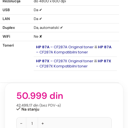
Rezolucija
do 4800 x 600 dpi
USB
Da ✔
LAN
Da ✔
Duplex
Da, automatski ✔
WiFi
Ne ✘
Toneri
HP 87A
– CF287A Original toner
HP 87A
ili
– CF287A Kompatibilni toner
HP 87X
– CF287X Original toner
HP 87X
ili
– CF287X Kompatibilni toner
50.999
din
42.499,17
din
(bez PDV-a)
Na stanju
-
+