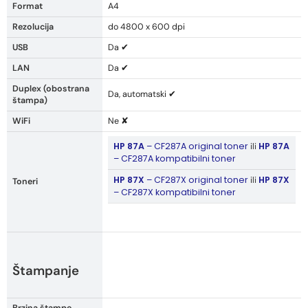
Format
A4
Rezolucija
do 4800 x 600 dpi
USB
Da ✔
LAN
Da ✔
Duplex (obostrana
Da, automatski ✔
štampa)
WiFi
Ne ✘
HP 87A
– CF287A original toner
HP 87A
ili
– CF287A kompatibilni toner
HP 87X
– CF287X original toner
HP 87X
ili
Toneri
– CF287X kompatibilni toner
Štampanje