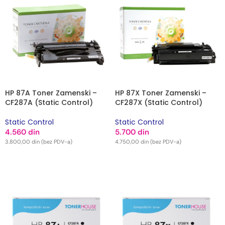
HP 87A Toner Zamenski –
HP 87X Toner Zamenski –
CF287A (Static Control)
CF287X (Static Control)
Static Control
Static Control
4.560
din
5.700
din
3.800,00
din
(bez PDV-a)
4.750,00
din
(bez PDV-a)
DODAJ U KORPU
DODAJ U KORPU