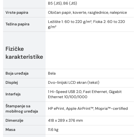
B5 (JIS), B6 (JIS)
Vrste papira
Običan papir, koverte, razglednice, nalepnice
Ležište 1: 60 to 220 g/m²; Fioka 2: 60 to 220
Težina papira
g/m²
Fizičke
karakteristike
Boja uređaja
Bela
Displej
Dvo-linijski LCD ekran (tekst)
1 Hi-Speed USB 2.0, Fast Ethernet, Gigabit
Interfejs
Ethernet 10/100/1000
Štampanje sa
HP ePrint, Apple AirPrint™, Mopria™-certified
mobilnog uređaja
Dimenzije
418 x 289 x 376 mm
Masa
11.6 kg