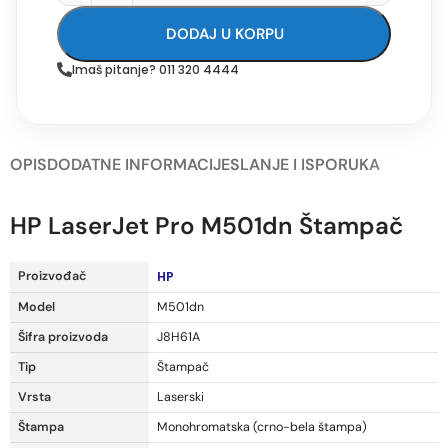
DODAJ U KORPU
Imaš pitanje? 011 320 4444
OPIS
DODATNE INFORMACIJE
SLANJE I ISPORUKA
HP LaserJet Pro M501dn Štampač
Proizvođač
HP
Model
M501dn
Šifra proizvoda
J8H61A
Tip
Štampač
Vrsta
Laserski
Štampa
Monohromatska (crno-bela štampa)