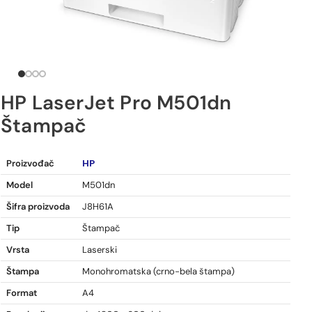
HP LaserJet Pro M501dn
Štampač
HP LaserJet Pro M501dn Štampač
HP
Proizvođač
Model
M501dn
Šifra proizvoda
J8H61A
Tip
Štampač
Vrsta
Laserski
Štampa
Monohromatska (crno-bela štampa)
Format
A4