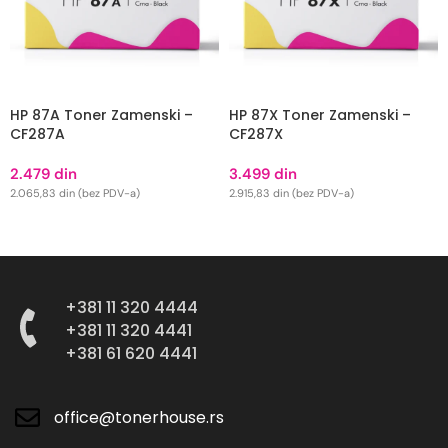
HP 87A Toner Zamenski –
HP 87X Toner Zamenski –
CF287A
CF287X
2.479
din
3.499
din
2.065,83
din
(bez PDV-a)
2.915,83
din
(bez PDV-a)
DODAJ U KORPU
DODAJ U KORPU
+381 11 320 4444
+381 11 320 4441
+381 61 620 4441
office@tonerhouse.rs