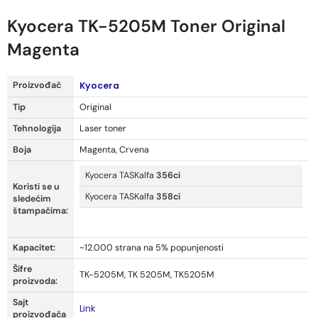
Kyocera TK-5205M Toner Original
Magenta
Proizvođač
Kyocera
Tip
Original
Tehnologija
Laser toner
Boja
Magenta, Crvena
Kyocera TASKalfa
356ci
Koristi se u
Kyocera TASKalfa
358ci
sledećim
štampačima:
Kapacitet:
~12.000 strana na 5% popunjenosti
Šifre
TK-5205M, TK 5205M, TK5205M
proizvoda:
Sajt
Link
proizvođača