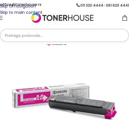
office@tonerhouse.rs
011 320 4444
061 620 4441
•
Skip to navigation
Skip to main content
Početna
/
Brend
/
Brend Kyocera