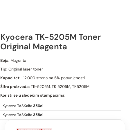
Kyocera TK-5205M Toner
Original Magenta
Kyocera TK-5205M Toner Original Magenta
Boja:
Magenta
Tip
: Original laser toner
Kapacitet:
~12.000 strana na 5% popunjenosti
Šifre proizvoda:
TK-5205M, TK 5205M, TK5205M
Koristi se u sledećim štampačima:
Kyocera TASKalfa
356ci
Kyocera TASKalfa
358ci