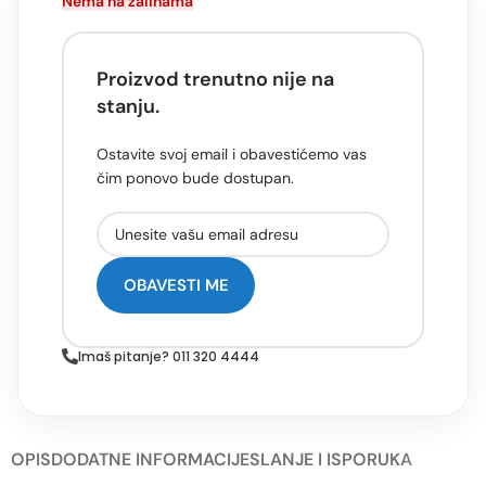
Nema na zalihama
Proizvod trenutno nije na
stanju.
Ostavite svoj email i obavestićemo vas
čim ponovo bude dostupan.
OBAVESTI ME
Imaš pitanje? 011 320 4444
OPIS
DODATNE INFORMACIJE
SLANJE I ISPORUKA