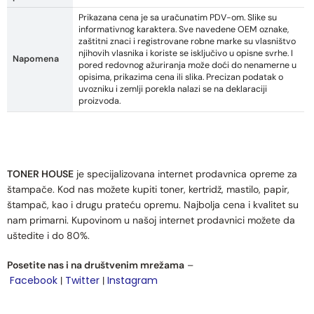
Prikazana cena je sa uračunatim PDV-om. Slike su
informativnog karaktera. Sve navedene OEM oznake,
zaštitni znaci i registrovane robne marke su vlasništvo
njihovih vlasnika i koriste se isključivo u opisne svrhe. I
Napomena
pored redovnog ažuriranja može doći do nenamerne u
opisima, prikazima cena ili slika. Precizan podatak o
uvozniku i zemlji porekla nalazi se na deklaraciji
proizvoda.
TONER HOUSE
je specijalizovana internet prodavnica opreme za
štampače. Kod nas možete kupiti toner, kertridž, mastilo, papir,
štampač, kao i drugu prateću opremu. Najbolja cena i kvalitet su
nam primarni. Kupovinom u našoj internet prodavnici možete da
uštedite i do 80%.
Posetite nas i na društvenim mrežama
–
Facebook
Twitter
Instagram
|
|