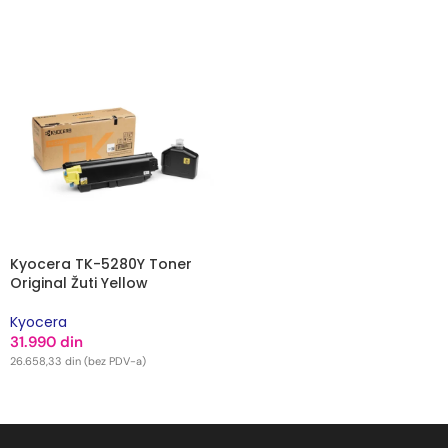
DODAJ U KORPU
DODAJ U KORPU
Kyocera TK-5280Y Toner
Original Žuti Yellow
Kyocera
31.990
din
26.658,33
din
(bez PDV-a)
DODAJ U KORPU