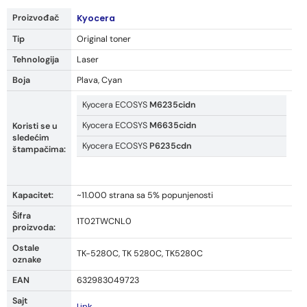
Proizvođač
Kyocera
Tip
Original toner
Tehnologija
Laser
Boja
Plava, Cyan
Kyocera ECOSYS
M6235cidn
Kyocera ECOSYS
M6635cidn
Koristi se u
sledećim
Kyocera ECOSYS
P6235cdn
štampačima:
Kapacitet:
~11.000 strana sa 5% popunjenosti
Šifra
1T02TWCNL0
proizvoda:
Ostale
TK-5280C, TK 5280C, TK5280C
oznake
EAN
632983049723
Sajt
Link