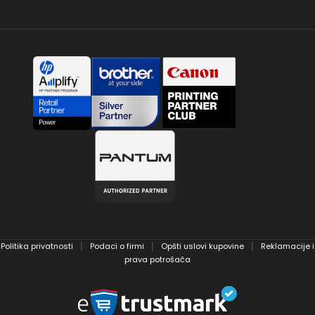
Politika privatnosti
Podaci o firmi
Opšti uslovi kupovine
Reklamacije i
│
│
│
prava potrošača