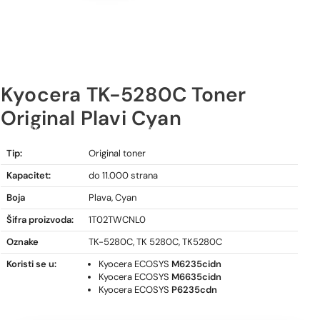
Kyocera TK-5280C Toner
Original Plavi Cyan
Kyocera TK-5280C Toner Original Plavi Cyan
Tip:
Original toner
Kapacitet:
do 11.000 strana
Boja
Plava, Cyan
Šifra proizvoda:
1T02TWCNL0
Oznake
TK-5280C, TK 5280C, TK5280C
Koristi se u:
Kyocera ECOSYS
M6235cidn
Kyocera ECOSYS
M6635cidn
Kyocera ECOSYS
P6235cdn