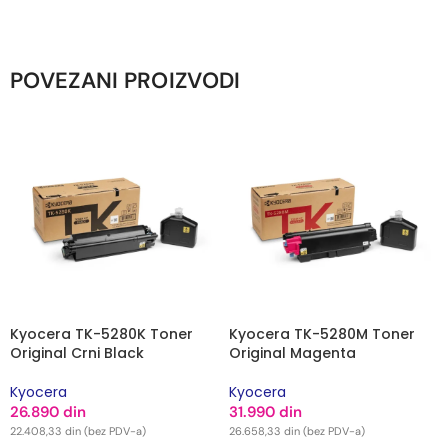
POVEZANI PROIZVODI
Kyocera TK-5280K Toner
Kyocera TK-5280M Toner
Original Crni Black
Original Magenta
Kyocera
Kyocera
26.890
din
31.990
din
22.408,33
din
(bez PDV-a)
26.658,33
din
(bez PDV-a)