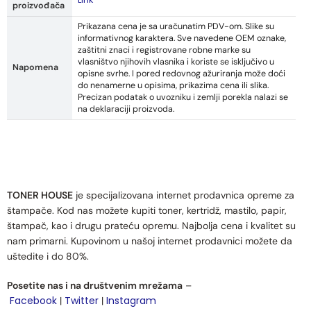
proizvođača
Prikazana cena je sa uračunatim PDV-om. Slike su
informativnog karaktera. Sve navedene OEM oznake,
zaštitni znaci i registrovane robne marke su
vlasništvo njihovih vlasnika i koriste se isključivo u
Napomena
opisne svrhe. I pored redovnog ažuriranja može doći
do nenamerne u opisima, prikazima cena ili slika.
Precizan podatak o uvozniku i zemlji porekla nalazi se
na deklaraciji proizvoda.
TONER HOUSE
je specijalizovana internet prodavnica opreme za
štampače. Kod nas možete kupiti toner, kertridž, mastilo, papir,
štampač, kao i drugu prateću opremu. Najbolja cena i kvalitet su
nam primarni. Kupovinom u našoj internet prodavnici možete da
uštedite i do 80%.
Posetite nas i na društvenim mrežama
–
Facebook
Twitter
Instagram
|
|