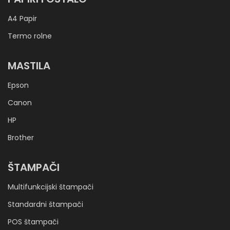
A4 Papir
Termo rolne
MASTILA
Epson
Canon
HP
Brother
ŠTAMPAČI
Multifunkcijski štampači
Standardni štampači
POS štampači