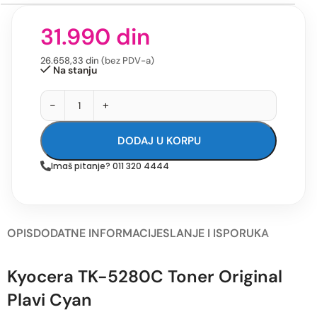
31.990
din
26.658,33
din
(bez PDV-a)
Na stanju
-
+
DODAJ U KORPU
Imaš pitanje? 011 320 4444
OPIS
DODATNE INFORMACIJE
SLANJE I ISPORUKA
Kyocera TK-5280C Toner Original
Plavi Cyan