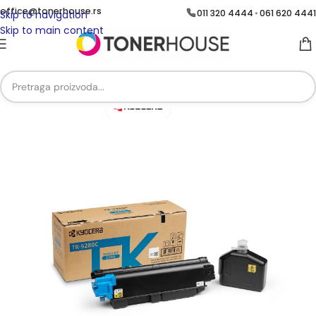
office@tonerhouse.rs
011 320 4444
061 620 4441
•
Skip to navigation
Skip to main content
Početna
/
Brend
/
Brend Kyocera