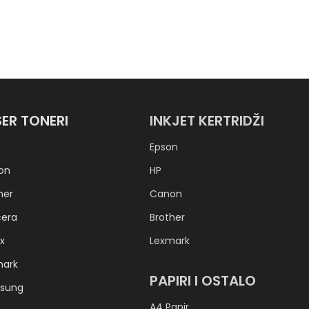
SER TONERI
INKJET KERTRIDŽI
Epson
on
HP
her
Canon
cera
Brother
x
Lexmark
mark
PAPIRI I OSTALO
sung
A4 Papir