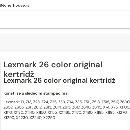
e@tonerhouse.rs
Lexmark 26 color original
kertridž
Lexmark 26 color original kertridž
Koristi se u sledećim štampačima:
Lexmark: i3, Z13, Z23, Z24, Z25, Z33, Z34, Z35, Z511, Z513, Z515, Z517, Z600
Z602, Z605, Z611, Z612, Z613, Z614, Z615, Z617, Z640, Z645, X74, X75, X1100,
X1110, X1130, X1140, X1150, X1155, XX1165, X1170, X1180, X1185, X1195, X1270,
X1290, X2230, X2240, X2250