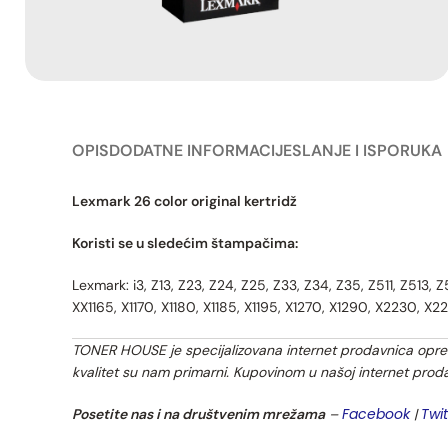
OPIS
DODATNE INFORMACIJE
SLANJE I ISPORUKA
Lexmark 26 color original kertridž
Koristi se u sledećim štampačima:
Lexmark: i3, Z13, Z23, Z24, Z25, Z33, Z34, Z35, Z511, Z513, Z
XX1165, X1170, X1180, X1185, X1195, X1270, X1290, X2230, X
TONER HOUSE je specijalizovana internet prodavnica opreme
kvalitet su nam primarni. Kupovinom u našoj internet prod
Facebook
Twit
Posetite nas i na društvenim mrežama
–
|