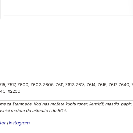
515, Z517, Z600, Z602, Z605, Z611, Z612, Z613, Z614, Z615, Z617, Z640, Z
2240, X2250
 za štampače. Kod nas možete kupiti toner, kertridž, mastilo, papir,
avnici možete da uštedite i do 80%.
ter
Instagram
|