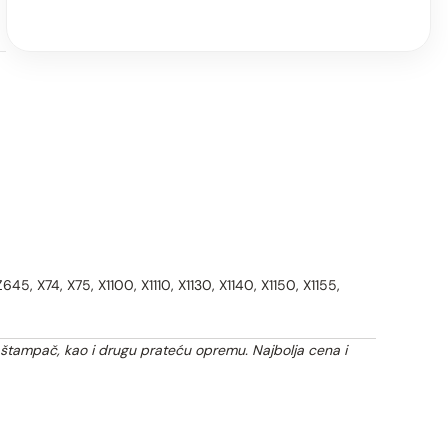
645, X74, X75, X1100, X1110, X1130, X1140, X1150, X1155,
 štampač, kao i drugu prateću opremu. Najbolja cena i