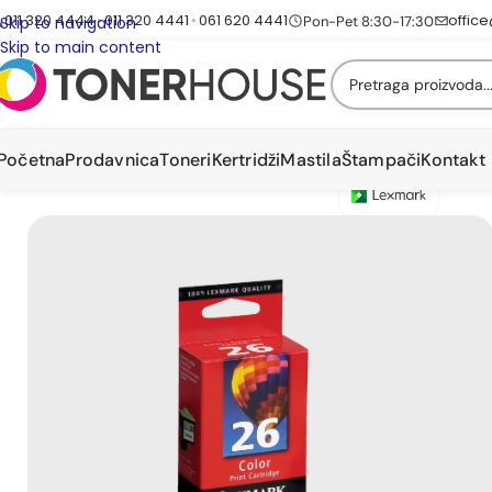
011 320 4444
011 320 4441
061 620 4441
offic
•
•
Pon-Pet 8:30-17:30
Skip to navigation
Skip to main content
Početna
Prodavnica
Toneri
Kertridži
Mastila
Štampači
Kontakt
Početna
/
Brend
/
Brend Lexmark
/
Lexmark 26 color original kertridž