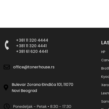
+381 11 320 4444
LA
+381 11 320 4441
+381 61 620 4441
HP
Can
office@tonerhouse.rs
Brot
Kyo
Bulevar Zorana Đinđića 101, 11070
Xero
Novi Beograd
Lex
Sam
Ponedeljak - Petak • 8:30 - 17:30