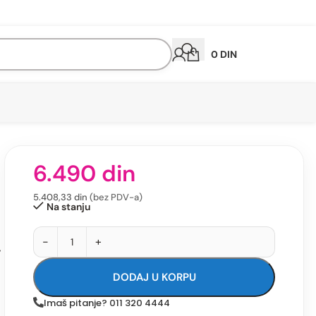
0
DIN
6.490
din
5.408,33
din
(bez PDV-a)
Na stanju
-
+
,
DODAJ U KORPU
Imaš pitanje? 011 320 4444