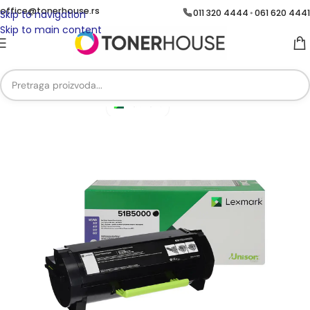
office@tonerhouse.rs
011 320 4444
061 620 4441
•
Skip to navigation
Skip to main content
Početna
/
Brend
/
Brend Lexmark