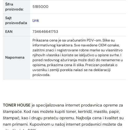
Šifra
51B5000
proizvoda:
Sajt
Link
proizvođača
EAN
734646641753
Prikazana cena je sa uračunatim PDV-om. Slike su
informativnog karaktera. Sve navedene OEM oznake,
zaštitni znaci i registrovane robne marke su vlasništvo
njihovih vlasnika i koriste se isključivo u opisne svrhe. I
Napomena
pored redovnog ažuriranja može doći do nenamerne u
opisima, prikazima cena ili slika. Precizan podatak o
uvozniku i zemlji porekla nalazi se na deklaraciji
proizvoda.
TONER HOUSE
je specijalizovana internet prodavnica opreme za
štampače. Kod nas možete kupiti toner, kertridž, mastilo, papir,
štampač, kao i drugu prateću opremu. Najbolja cena i kvalitet su
nam primarni. Kupovinom u našoj internet prodavnici možete da