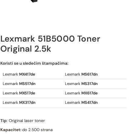
Lexmark 51B5000 Toner
Original 2.5k
Lexmark 51B5000 Toner Original 2.5k
Koristi se u sledećim štampačima:
Lexmark
MX417de
Lexmark
MS617dn
Lexmark
MS517dn
Lexmark
MS317dn
Lexmark
MX517de
Lexmark
MX617de
Lexmark
MX317dn
Lexmark
MS417dn
Tip
: Original laser toner
Kapacitet:
do 2.500 strana