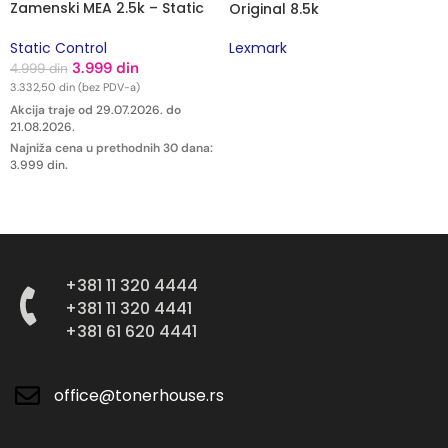
Zamenski MEA 2.5k – Static
Original 8.5k
Control
Lexmark
Static Control
3.999
din
4.999
din
PROČITAJTE JOŠ
3.332,50
din
(bez PDV-a)
Akcija traje od
29.07.2026.
do
21.08.2026.
Najniža cena u prethodnih 30 dana:
3.999
din
.
DODAJ U KORPU
+381 11 320 4444
+381 11 320 4441
+381 61 620 4441
office@tonerhouse.rs