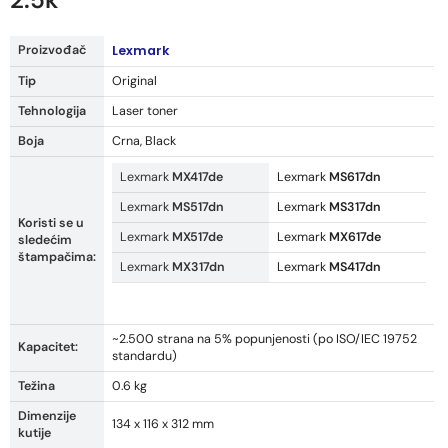
Proizvođač
Lexmark
Tip
Original
Tehnologija
Laser toner
Boja
Crna, Black
Lexmark
MX417de
Lexmark
MS617dn
Lexmark
MS517dn
Lexmark
MS317dn
Koristi se u
Lexmark
MX517de
Lexmark
MX617de
sledećim
štampačima:
Lexmark
MX317dn
Lexmark
MS417dn
~2.500 strana na 5% popunjenosti (po ISO/IEC 19752
Kapacitet:
standardu)
Težina
0.6 kg
Dimenzije
134 x 116 x 312 mm
kutije