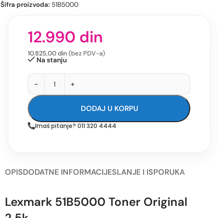
Šifra proizvoda:
51B5000
12.990
din
10.825,00
din
(bez PDV-a)
Na stanju
-
+
DODAJ U KORPU
Imaš pitanje? 011 320 4444
OPIS
DODATNE INFORMACIJE
SLANJE I ISPORUKA
Lexmark 51B5000 Toner Original
2.5k