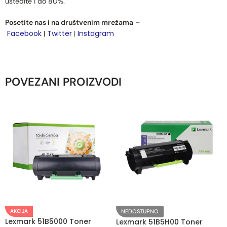
uštedite i do 80%.
Posetite nas i na društvenim mrežama
–
Facebook
Twitter
Instagram
|
|
POVEZANI PROIZVODI
AKCIJA
NEDOSTUPNO
Lexmark 51B5000 Toner
Lexmark 51B5H00 Toner