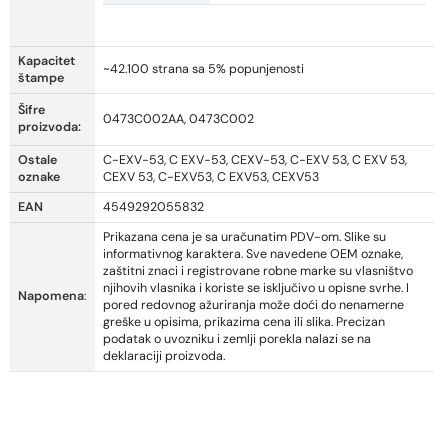
Kapacitet
~42.100 strana sa 5% popunjenosti
štampe
Šifre
0473C002AA, 0473C002
proizvoda:
Ostale
C-EXV-53, C EXV-53, CEXV-53, C-EXV 53, C EXV 53,
oznake
CEXV 53, C-EXV53, C EXV53, CEXV53
EAN
4549292055832
Prikazana cena je sa uračunatim PDV-om. Slike su
informativnog karaktera. Sve navedene OEM oznake,
zaštitni znaci i registrovane robne marke su vlasništvo
njihovih vlasnika i koriste se isključivo u opisne svrhe. I
Napomena
:
pored redovnog ažuriranja može doći do nenamerne
greške u opisima, prikazima cena ili slika. Precizan
podatak o uvozniku i zemlji porekla nalazi se na
deklaraciji proizvoda.