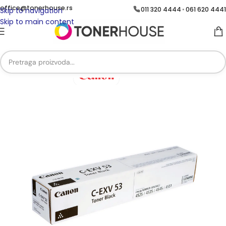
office@tonerhouse.rs
011 320 4444
061 620 4441
•
Skip to navigation
Skip to main content
Početna
/
Brend
/
Brend Canon