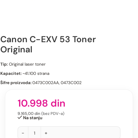
Canon C-EXV 53 Toner
Original
Canon C-EXV 53 Toner Original
Tip:
Original laser toner
Kapacitet:
~41.100 strana
Šifre proizvoda:
0473C002AA, 0473C002
10.998
din
9.165,00
din
(bez PDV-a)
Na stanju
-
+