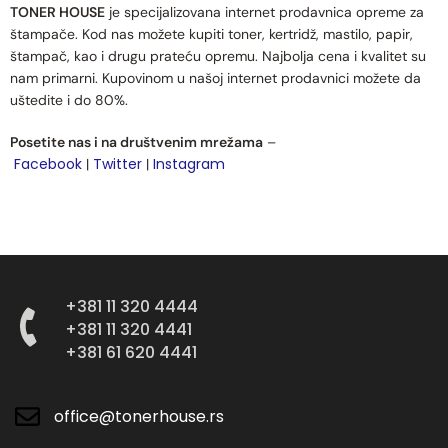
TONER HOUSE
je specijalizovana internet prodavnica opreme za
štampače. Kod nas možete kupiti toner, kertridž, mastilo, papir,
štampač, kao i drugu prateću opremu. Najbolja cena i kvalitet su
nam primarni. Kupovinom u našoj internet prodavnici možete da
uštedite i do 80%.
Posetite nas i na društvenim mrežama
–
Facebook
Twitter
Instagram
|
|
+381 11 320 4444
+381 11 320 4441
+381 61 620 4441
office@tonerhouse.rs