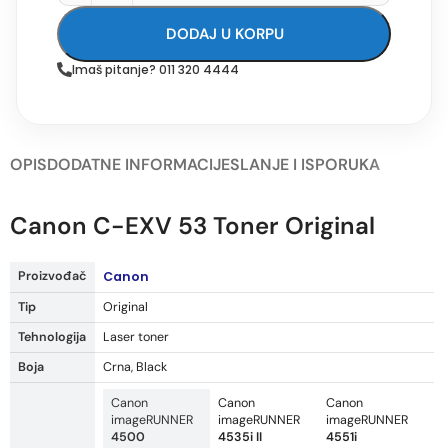
DODAJ U KORPU
Imaš pitanje? 011 320 4444
OPIS
DODATNE INFORMACIJE
SLANJE I ISPORUKA
Canon C-EXV 53 Toner Original
Proizvođač
Canon
Tip
Original
Tehnologija
Laser toner
Boja
Crna, Black
Canon
Canon
Canon
imageRUNNER
imageRUNNER
imageRUNNER
4500
4535i II
4551i