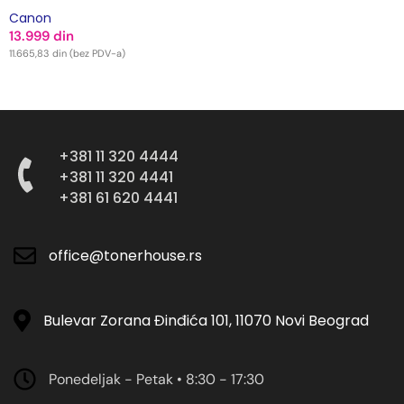
Canon
13.999
din
11.665,83
din
(bez PDV-a)
DODAJ U KORPU
+381 11 320 4444
+381 11 320 4441
+381 61 620 4441
office@tonerhouse.rs
Bulevar Zorana Đinđića 101, 11070 Novi Beograd
Ponedeljak - Petak • 8:30 - 17:30