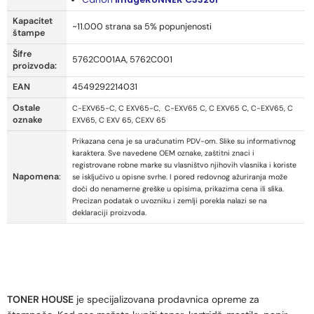
Kapacitet
~11.000 strana sa 5% popunjenosti
štampe
Šifre
5762C001AA, 5762C001
proizvoda:
EAN
4549292214031
Ostale
C-EXV65-C, C EXV65-C, C-EXV65 C, C EXV65 C, C-EXV65, C
oznake
EXV65, C EXV 65, CEXV 65
Prikazana cena je sa uračunatim PDV-om. Slike su informativnog
karaktera. Sve navedene OEM oznake, zaštitni znaci i
registrovane robne marke su vlasništvo njihovih vlasnika i koriste
Napomena
:
se isključivo u opisne svrhe. I pored redovnog ažuriranja može
doći do nenamerne greške u opisima, prikazima cena ili slika.
Precizan podatak o uvozniku i zemlji porekla nalazi se na
deklaraciji proizvoda.
TONER HOUSE
je specijalizovana prodavnica opreme za