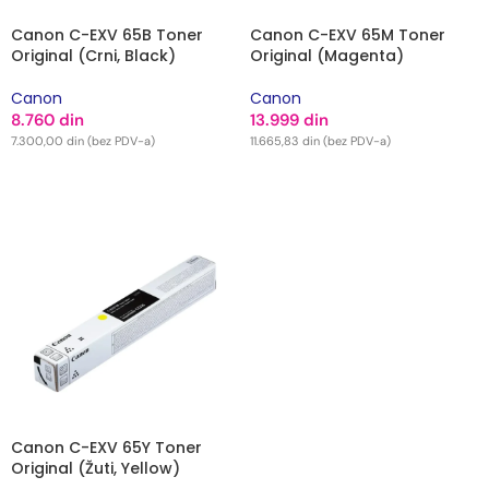
Canon C-EXV 65B Toner
Canon C-EXV 65M Toner
Original (Crni, Black)
Original (Magenta)
Canon
Canon
8.760
din
13.999
din
7.300,00
din
(bez PDV-a)
11.665,83
din
(bez PDV-a)
DODAJ U KORPU
DODAJ U KORPU
Canon C-EXV 65Y Toner
Original (Žuti, Yellow)