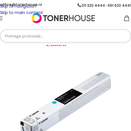
office@tonerhouse.rs
011 320 4444
061 620 4441
•
Skip to navigation
Skip to main content
Početna
/
Brend
/
Brend Canon