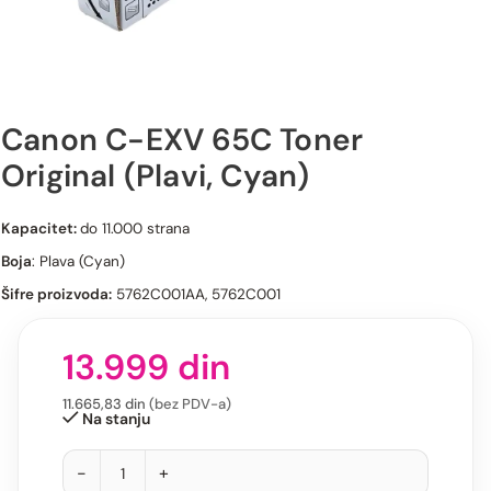
Canon C-EXV 65C Toner
Original (Plavi, Cyan)
Canon C-EXV 65C Toner Original (Plavi, Cyan)
Kapacitet:
do 11.000 strana
Boja
: Plava (Cyan)
Šifre proizvoda:
5762C001AA, 5762C001
13.999
din
11.665,83
din
(bez PDV-a)
Na stanju
-
+