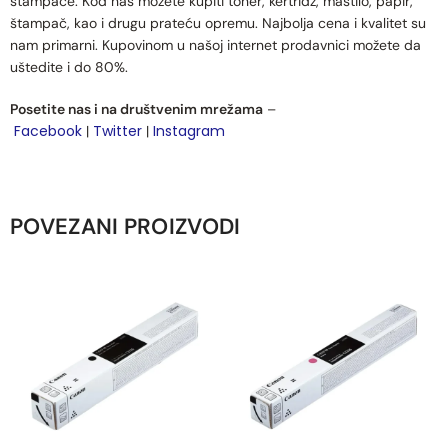
štampače. Kod nas možete kupiti toner, kertridž, mastilo, papir,
štampač, kao i drugu prateću opremu. Najbolja cena i kvalitet su
nam primarni. Kupovinom u našoj internet prodavnici možete da
uštedite i do 80%.
Posetite nas i na društvenim mrežama
–
Facebook
Twitter
Instagram
|
|
POVEZANI PROIZVODI