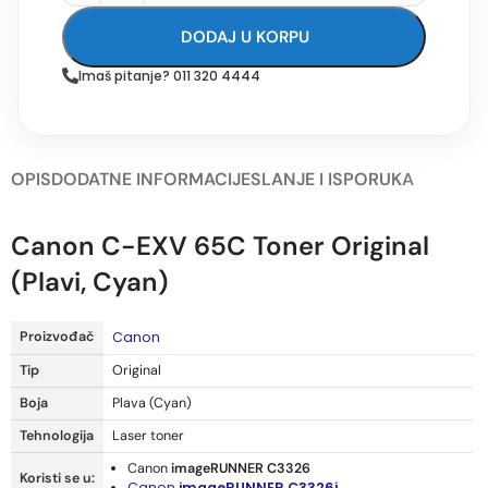
DODAJ U KORPU
Imaš pitanje? 011 320 4444
OPIS
DODATNE INFORMACIJE
SLANJE I ISPORUKA
Canon C-EXV 65C Toner Original
(Plavi, Cyan)
Proizvođač
Canon
Tip
Original
Boja
Plava (Cyan)
Tehnologija
Laser toner
Canon
imageRUNNER C3326
Koristi se u:
Canon
imageRUNNER C3326i