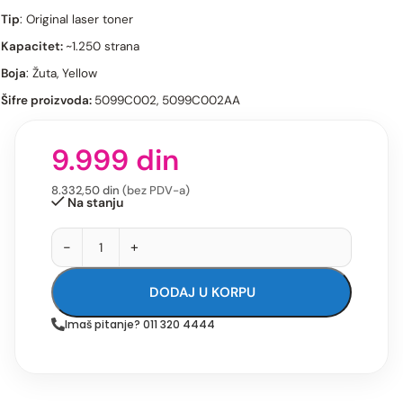
Tip
: Original laser toner
Kapacitet:
~1.250 strana
Boja
: Žuta, Yellow
Šifre proizvoda:
5099C002, 5099C002AA
9.999
din
8.332,50
din
(bez PDV-a)
Na stanju
-
+
DODAJ U KORPU
Imaš pitanje? 011 320 4444