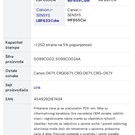
LBP633Cw
MF657
Cw
MF655Cdw
Canon i-
Canon i-
SENSYS
SENSYS
MF655Cw
LBP633Cdw
Kapacitet
~1.250 strana na 5% popunjenosti
štampe
Šifre
5099C002, 5099C002AA
proizvoda
Ostale
Canon 067Y, CRG067Y, CRG 067Y, CRG-067Y
oznake
Sajt
Link
proizvođača
EAN
4549292187434
Prikazana cena je sa uračunatim PDV-om. Slike su
informativnog karaktera. Sve navedene OEM oznake, zaštitni
znaci i registrovane robne marke su vlasništvo njihovih
vlasnika i koriste se isključivo u opisne svrhe. I pored redovnog
ažuriranja može doći do nenamerne u opisima, prikazima
cena ili slika. Precizan podatak o uvozniku i zemlji porekla