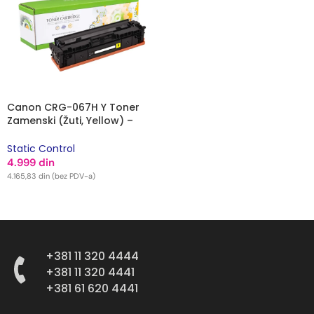
Canon CRG-067H Y Toner
Zamenski (Žuti, Yellow) –
Static Control
Static Control
4.999
din
4.165,83
din
(bez PDV-a)
DODAJ U KORPU
+381 11 320 4444
+381 11 320 4441
+381 61 620 4441