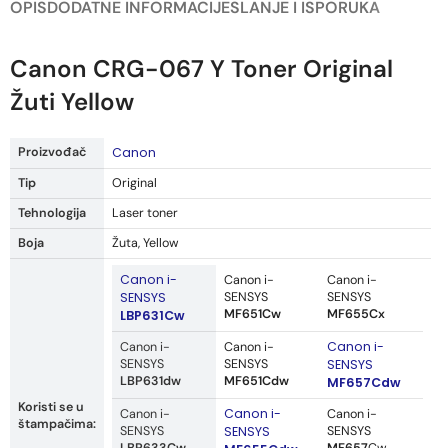
OPIS
DODATNE INFORMACIJE
SLANJE I ISPORUKA
Canon CRG-067 Y Toner Original
Žuti Yellow
Proizvođač
Canon
Tip
Original
Tehnologija
Laser toner
Boja
Žuta, Yellow
Canon i-
Canon i-
Canon i-
SENSYS
SENSYS
SENSYS
MF651Cw
MF655Cx
LBP631Cw
Canon i-
Canon i-
Canon i-
SENSYS
SENSYS
SENSYS
LBP631dw
MF651Cdw
MF657Cdw
Koristi se u
Canon i-
Canon i-
Canon i-
štampačima:
SENSYS
SENSYS
SENSYS