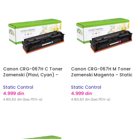
Canon CRG-067H C Toner
Canon CRG-067H M Toner
Zamenski (Plavi, Cyan) –
Zamenski Magenta – Static
Static Control
Control
Static Control
Static Control
4.999
din
4.999
din
4.165,83
din
(bez PDV-a)
4.165,83
din
(bez PDV-a)
DODAJ U KORPU
DODAJ U KORPU