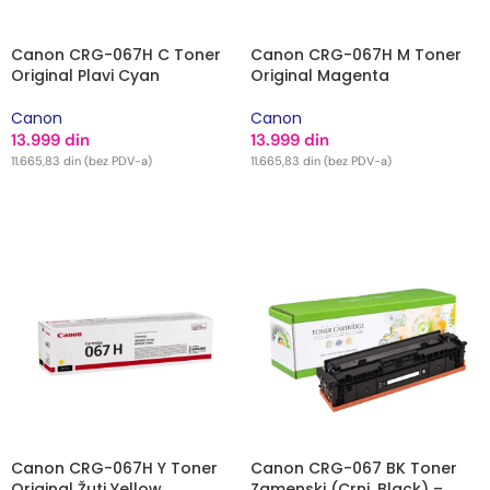
Canon CRG-067H C Toner
Canon CRG-067H M Toner
Original Plavi Cyan
Original Magenta
Canon
Canon
13.999
din
13.999
din
11.665,83
din
(bez PDV-a)
11.665,83
din
(bez PDV-a)
DODAJ U KORPU
DODAJ U KORPU
Canon CRG-067H Y Toner
Canon CRG-067 BK Toner
Original Žuti Yellow
Zamenski (Crni, Black) –