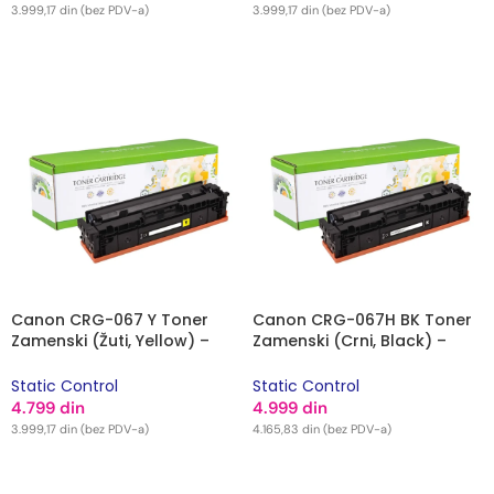
3.999,17
din
(bez PDV-a)
3.999,17
din
(bez PDV-a)
DODAJ U KORPU
DODAJ U KORPU
Canon CRG-067 Y Toner
Canon CRG-067H BK Toner
Zamenski (Žuti, Yellow) –
Zamenski (Crni, Black) –
Static Control
Static Control
Static Control
Static Control
4.799
din
4.999
din
3.999,17
din
(bez PDV-a)
4.165,83
din
(bez PDV-a)
DODAJ U KORPU
DODAJ U KORPU