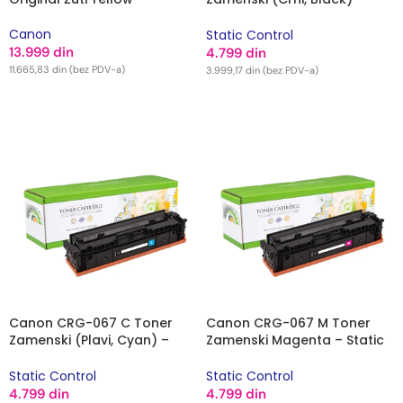
Static Control
Canon
Static Control
13.999
din
4.799
din
11.665,83
din
(bez PDV-a)
3.999,17
din
(bez PDV-a)
DODAJ U KORPU
DODAJ U KORPU
Canon CRG-067 C Toner
Canon CRG-067 M Toner
Zamenski (Plavi, Cyan) –
Zamenski Magenta – Static
Static Control
Control
Static Control
Static Control
4.799
din
4.799
din