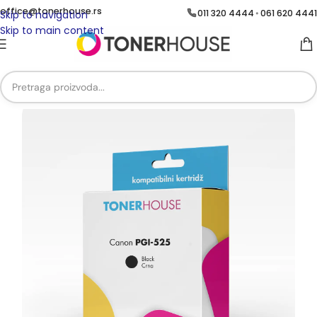
office@tonerhouse.rs
011 320 4444
061 620 4441
•
Skip to navigation
Skip to main content
Početna
/
Brend
/
Brend Canon