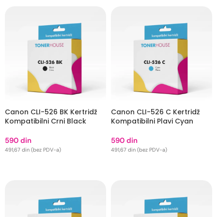
Canon CLI-526 BK Kertridž
Canon CLI-526 C Kertridž
Kompatibilni Crni Black
Kompatibilni Plavi Cyan
590
din
590
din
491,67
din
(bez PDV-a)
491,67
din
(bez PDV-a)
DODAJ U KORPU
DODAJ U KORPU