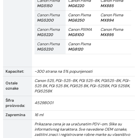
Canon Pixma
Canon Pixma
Canon Pixma
MG5150
MG6220
MX885
Canon Pixma
Canon Pixma
Canon Pixma
MG5200
MG6250
MX894
Canon Pixma
Canon PIXMA
Canon Pixma
MG5220
MG8100
MX895
Canon Pixma
Canon Pixma
MG5230
MG8120
Kapacitet:
~300 strana na 5% popunjenosti
Canon 525, PGI-525-BK, PGI 525-BK, PGI525-BK, PGI-
Ostale
525 BK, PGI 525 BK, PGI525 BK, PGI-525BK, PGI 525BK,
oznake
PGI525BK
Šifra
4529B001
proizvoda:
Zapremina
16 ml
Prikazana cena je sa uračunatim PDV-om. Slike su
informativnog karaktera. Sve navedene OEM oznake,
zaštitni znaci i registrovane robne marke su vlasništvo