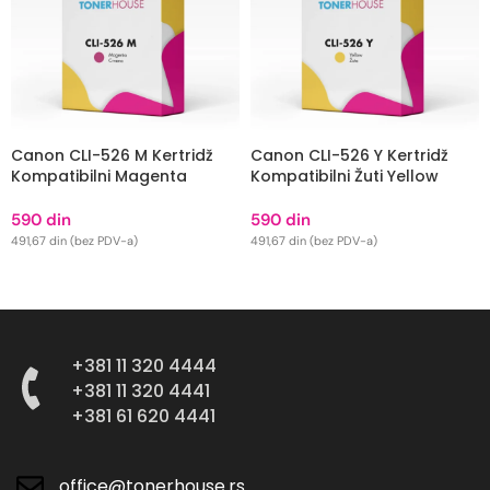
Canon CLI-526 M Kertridž
Canon CLI-526 Y Kertridž
Kompatibilni Magenta
Kompatibilni Žuti Yellow
590
din
590
din
491,67
din
(bez PDV-a)
491,67
din
(bez PDV-a)
DODAJ U KORPU
DODAJ U KORPU
+381 11 320 4444
+381 11 320 4441
+381 61 620 4441
office@tonerhouse.rs