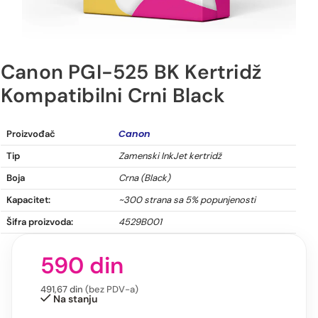
Canon PGI-525 BK Kertridž
Kompatibilni Crni Black
Canon CLI-526 BK Kertridž Kompatibilni Crni Black
Canon
Proizvođač
Tip
Zamenski InkJet kertridž
Boja
Crna (Black)
Kapacitet:
~300 strana sa 5% popunjenosti
Šifra proizvoda:
4529B001
590
din
491,67
din
(bez PDV-a)
Na stanju