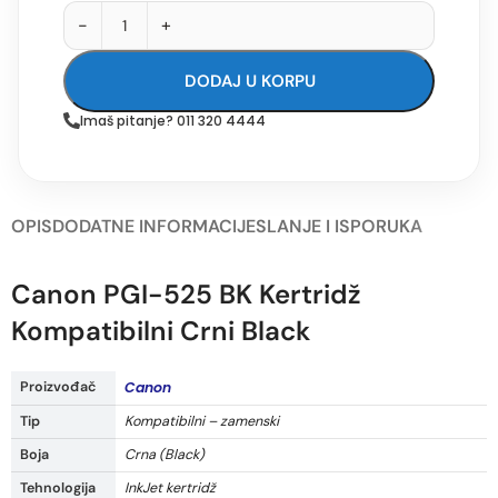
-
+
DODAJ U KORPU
Imaš pitanje? 011 320 4444
OPIS
DODATNE INFORMACIJE
SLANJE I ISPORUKA
Canon PGI-525 BK Kertridž
Kompatibilni Crni Black
Proizvođač
Canon
Tip
Kompatibilni – zamenski
Boja
Crna (Black)
Tehnologija
InkJet kertridž