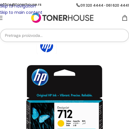
office@tonerhouse.rs
011 320 4444
061 620 4441
•
Skip to navigation
Skip to main content
Početna
/
Brend
/
Brend HP