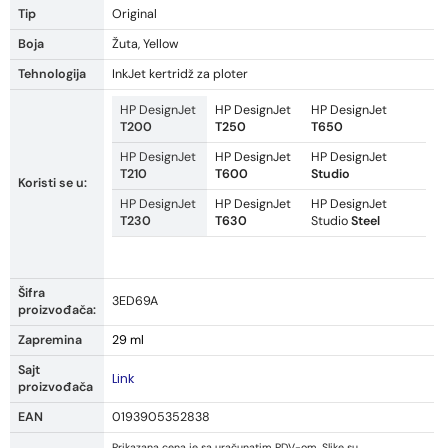
Tip
Original
Boja
Žuta, Yellow
Tehnologija
InkJet kertridž za ploter
HP DesignJet
HP DesignJet
HP DesignJet
T200
T250
T650
HP DesignJet
HP DesignJet
HP DesignJet
T210
T600
Studio
Koristi se u:
HP DesignJet
HP DesignJet
HP DesignJet
T230
T630
Studio
Steel
Šifra
3ED69A
proizvođača:
Zapremina
29 ml
Sajt
Link
proizvođača
EAN
0193905352838
Prikazana cena je sa uračunatim PDV-om. Slike su