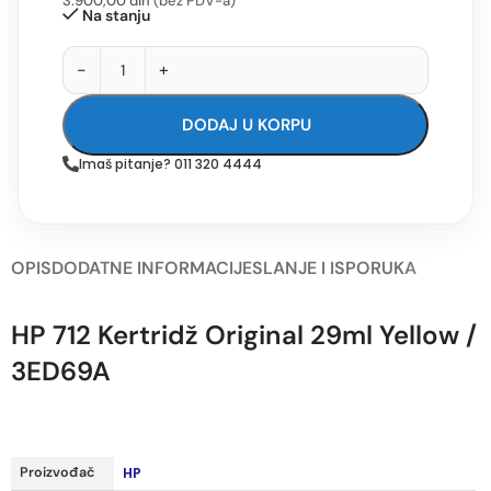
3.900,00
din
(bez PDV-a)
Na stanju
-
+
DODAJ U KORPU
Imaš pitanje? 011 320 4444
OPIS
DODATNE INFORMACIJE
SLANJE I ISPORUKA
HP 712 Kertridž Original 29ml Yellow /
3ED69A
Proizvođač
HP