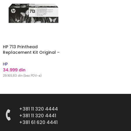
HP 713 Printhead
Replacement Kit Original –
3ED58A
HP
34.999
din
29.165,83
din
(bez PDV-a)
DODAJ U KORPU
+381 11 320 4444
+381 11 320 4441
+381 61 620 4441