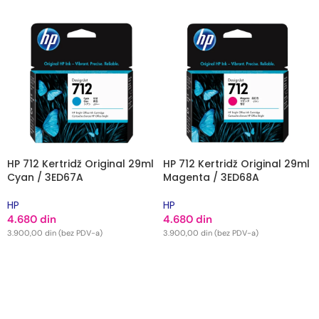
HP 712 Kertridž Original 29ml
HP 712 Kertridž Original 29ml
Cyan / 3ED67A
Magenta / 3ED68A
HP
HP
4.680
din
4.680
din
3.900,00
din
(bez PDV-a)
3.900,00
din
(bez PDV-a)
DODAJ U KORPU
DODAJ U KORPU