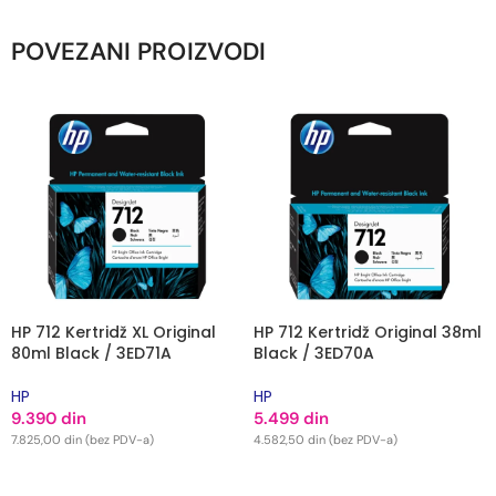
POVEZANI PROIZVODI
HP 712 Kertridž XL Original
HP 712 Kertridž Original 38ml
80ml Black / 3ED71A
Black / 3ED70A
HP
HP
9.390
din
5.499
din
7.825,00
din
(bez PDV-a)
4.582,50
din
(bez PDV-a)
DODAJ U KORPU
DODAJ U KORPU