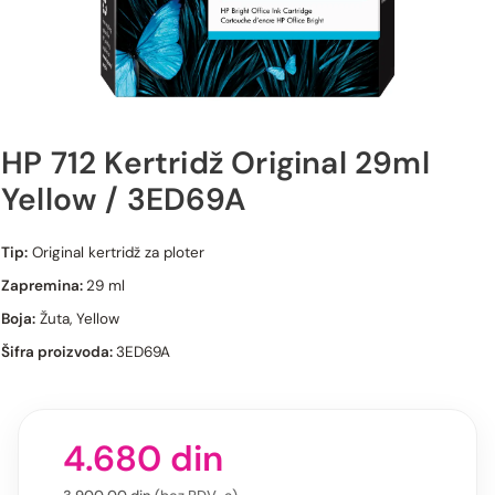
HP 712 Kertridž Original 29ml
Yellow / 3ED69A
HP 712 Kertridž Original 29ml Yellow / 3ED69A
Tip:
Original kertridž za ploter
Zapremina:
29 ml
Boja:
Žuta, Yellow
Šifra proizvoda:
3ED69A
4.680
din