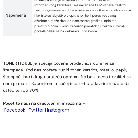
informativnog karaktera. Sve navedene OEM oznake, zaštitni
znaci i registrovane robne marke su vlasništvo njihovih vlasnika
Napomena
:
i koriste se isključivo u opisne svrhe. I pored redovnog
ažuriranja može doći do nenamerne greške u opisima,
prikazima cena ili slika. Precizan podatak o uvozniku i zemlji
porekla nalazi se na deklaraciji proizvoda.
TONER HOUSE
je specijalizovana prodavnica opreme za
štampače. Kod nas možete kupiti toner, kertridž, mastilo, papir,
štampač, kao i drugu prateću opremu. Najbolja cena i kvalitet su
nam primarni. Kupovinom u našoj internet prodavnici možete da
uštedite i do 80%.
Posetite nas i na društvenim mrežama
–
Facebook
Twitter
Instagram
|
|