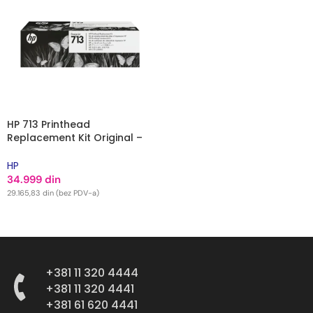
HP 713 Printhead
Replacement Kit Original –
3ED58A
HP
34.999
din
29.165,83
din
(bez PDV-a)
DODAJ U KORPU
+381 11 320 4444
+381 11 320 4441
+381 61 620 4441