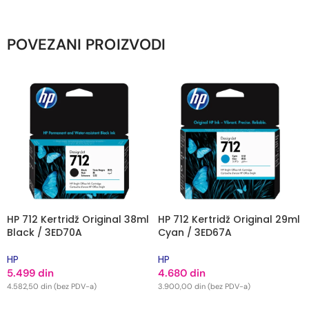
POVEZANI PROIZVODI
HP 712 Kertridž Original 38ml
HP 712 Kertridž Original 29ml
Black / 3ED70A
Cyan / 3ED67A
HP
HP
5.499
din
4.680
din
4.582,50
din
(bez PDV-a)
3.900,00
din
(bez PDV-a)