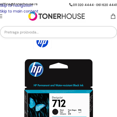
office@tonerhouse.rs
011 320 4444
061 620 4441
•
Skip to navigation
Skip to main content
Početna
/
Brend
/
Brend HP