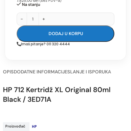
7.825,00
din
(bez PDV-a)
Na stanju
-
+
DODAJ U KORPU
Imaš pitanje? 011 320 4444
OPIS
DODATNE INFORMACIJE
SLANJE I ISPORUKA
HP 712 Kertridž XL Original 80ml
Black / 3ED71A
Proizvođač
HP