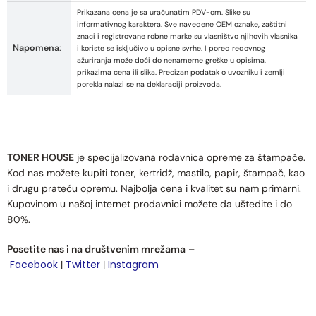
Prikazana cena je sa uračunatim PDV-om. Slike su
informativnog karaktera. Sve navedene OEM oznake, zaštitni
znaci i registrovane robne marke su vlasništvo njihovih vlasnika
Napomena
:
i koriste se isključivo u opisne svrhe. I pored redovnog
ažuriranja može doći do nenamerne greške u opisima,
prikazima cena ili slika. Precizan podatak o uvozniku i zemlji
porekla nalazi se na deklaraciji proizvoda.
TONER HOUSE
je specijalizovana rodavnica opreme za štampače.
Kod nas možete kupiti toner, kertridž, mastilo, papir, štampač, kao
i drugu prateću opremu. Najbolja cena i kvalitet su nam primarni.
Kupovinom u našoj internet prodavnici možete da uštedite i do
80%.
Posetite nas i na društvenim mrežama
–
Facebook
Twitter
Instagram
|
|