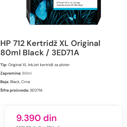
HP 712 Kertridž XL Original
80ml Black / 3ED71A
HP 712 Kertridž XL Original 80ml Black / 3ED71A
Tip:
Original XL InkJet kertridž za ploter
Zapremina:
80ml
Boja:
Black, Crna
Šifra proizvoda:
3ED71A
9.390
din