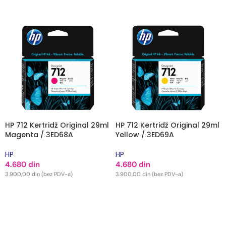
DODAJ U KORPU
DODAJ U KORPU
HP 712 Kertridž Original 29ml
HP 712 Kertridž Original 29ml
Magenta / 3ED68A
Yellow / 3ED69A
HP
HP
4.680
din
4.680
din
3.900,00
din
(bez PDV-a)
3.900,00
din
(bez PDV-a)
DODAJ U KORPU
DODAJ U KORPU