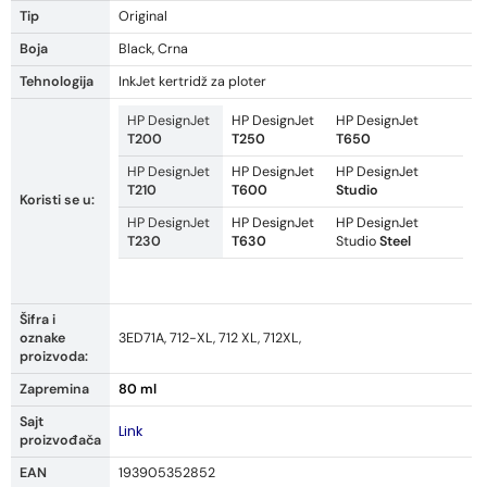
Tip
Original
Boja
Black, Crna
Tehnologija
InkJet kertridž za ploter
HP DesignJet
HP DesignJet
HP DesignJet
T200
T250
T650
HP DesignJet
HP DesignJet
HP DesignJet
T210
T600
Studio
Koristi se u:
HP DesignJet
HP DesignJet
HP DesignJet
T230
T630
Studio
Steel
Šifra i
oznake
3ED71A, 712-XL, 712 XL, 712XL,
proizvoda:
Zapremina
80 ml
Sajt
Link
proizvođača
EAN
193905352852